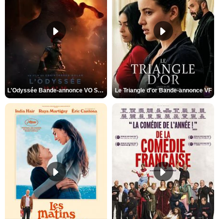
L'Odyssée Bande-annonce VO STFR
Le Triangle d'or Bande-annonce VF