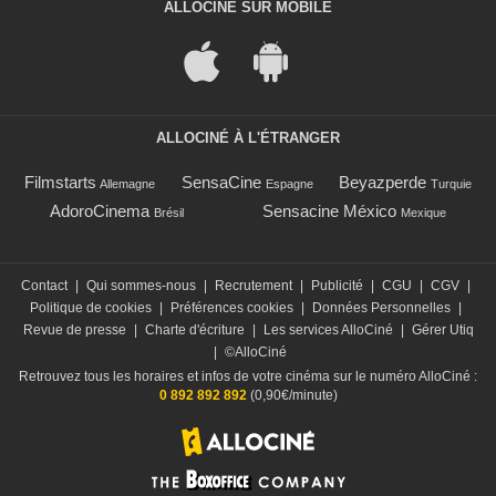
ALLOCINÉ SUR MOBILE
ALLOCINÉ À L'ÉTRANGER
Filmstarts
SensaCine
Beyazperde
Allemagne
Espagne
Turquie
AdoroCinema
Sensacine México
Brésil
Mexique
Contact
|
Qui sommes-nous
|
Recrutement
|
Publicité
|
CGU
|
CGV
|
Politique de cookies
|
Préférences cookies
|
Données Personnelles
|
Revue de presse
|
Charte d'écriture
|
Les services AlloCiné
|
Gérer Utiq
|
©AlloCiné
Retrouvez tous les horaires et infos de votre cinéma sur le numéro AlloCiné :
0 892 892 892
(0,90€/minute)