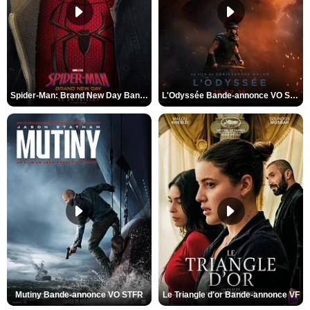
Spider-Man: Brand New Day Bande-annonce VO STFR
L'Odyssée Bande-annonce VO STFR
Mutiny Bande-annonce VO STFR
Le Triangle d'or Bande-annonce VF