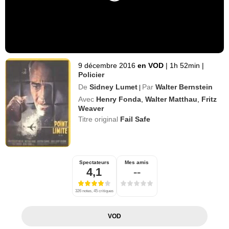
9 décembre 2016
en VOD
|
1h 52min
|
Policier
De
Sidney Lumet
Par
Walter Bernstein
|
Avec
Henry Fonda
,
Walter Matthau
,
Fritz
Weaver
Titre original
Fail Safe
Spectateurs
Mes amis
4,1
--
326 notes, 45 critiques
VOD