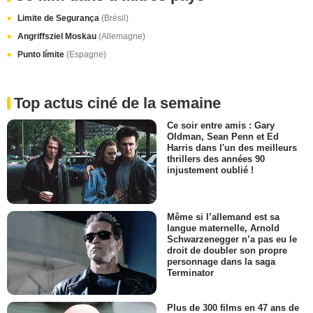
Limite de Segurança
(Brésil)
Angriffsziel Moskau
(Allemagne)
Punto límite
(Espagne)
Top actus ciné de la semaine
Ce soir entre amis : Gary
Oldman, Sean Penn et Ed
Harris dans l'un des meilleurs
thrillers des années 90
injustement oublié !
Même si l’allemand est sa
langue maternelle, Arnold
Schwarzenegger n’a pas eu le
droit de doubler son propre
personnage dans la saga
Terminator
Plus de 300 films en 47 ans de