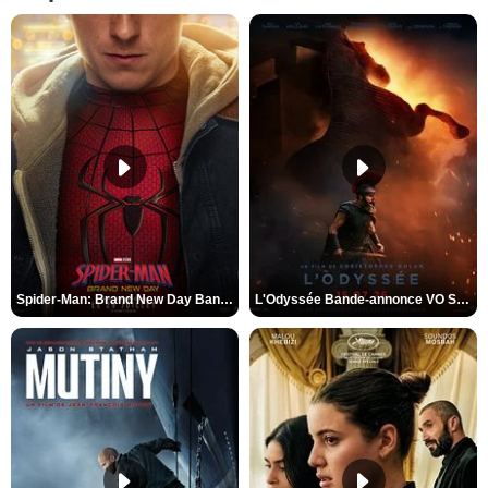
Spider-Man: Brand New Day Bande-annonce VO STFR
L'Odyssée Bande-annonce VO STFR