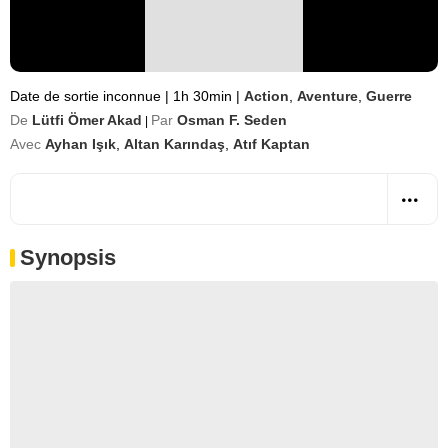
Date de sortie inconnue
|
1h 30min
|
Action
,
Aventure
,
Guerre
De
Lütfi Ömer Akad
Par
Osman F. Seden
|
Avec
Ayhan Işık
,
Altan Karındaş
,
Atıf Kaptan
Synopsis