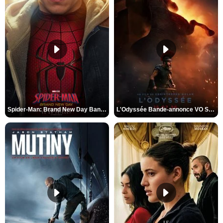
Spider-Man: Brand New Day Bande-annonce VO STFR
L'Odyssée Bande-annonce VO STFR