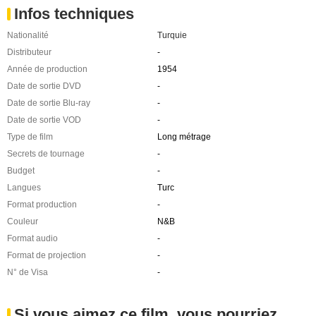
Infos techniques
Nationalité
Turquie
Distributeur
-
Année de production
1954
Date de sortie DVD
-
Date de sortie Blu-ray
-
Date de sortie VOD
-
Type de film
Long métrage
Secrets de tournage
-
Budget
-
Langues
Turc
Format production
-
Couleur
N&B
Format audio
-
Format de projection
-
N° de Visa
-
Si vous aimez ce film, vous pourriez