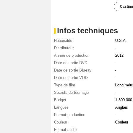
Casting
Infos techniques
Nationalité
U.S.A.
Distributeur
-
Année de production
2012
Date de sortie DVD
-
Date de sortie Blu-ray
-
Date de sortie VOD
-
Type de film
Long métr
Secrets de tournage
-
Budget
1 300 00
Langues
Anglais
Format production
-
Couleur
Couleur
Format audio
-