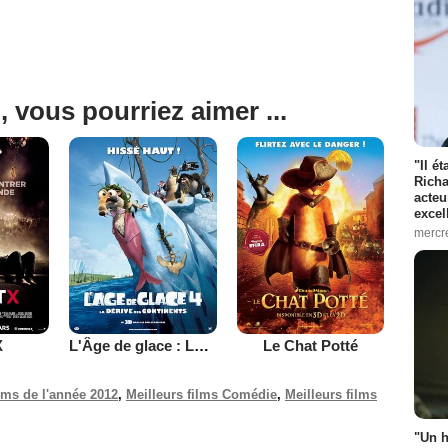
, vous pourriez aimer ...
"Il é
Richa
acteu
excel
mercr
X
L'Âge de glace : La dérive des continents
Le Chat Potté
ilms de l'année 2012
,
Meilleurs films Comédie
,
Meilleurs films
"Un h