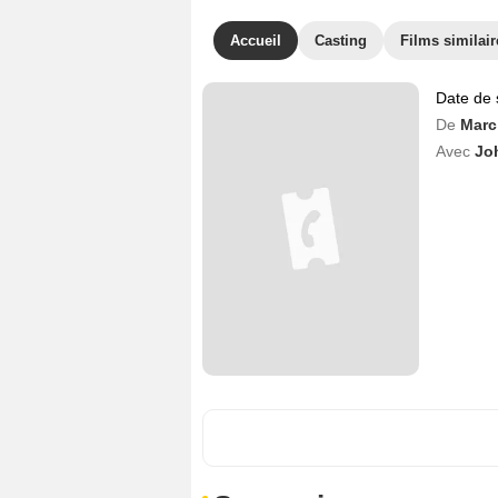
Accueil
Casting
Films similair
Date de 
De
Marc
Avec
Jo