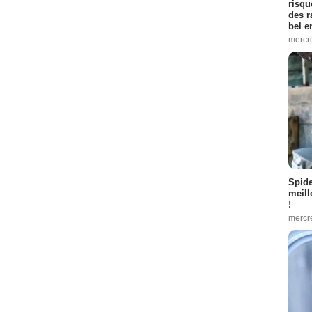
risqu
des r
bel 
mercr
Spid
meill
!
mercr