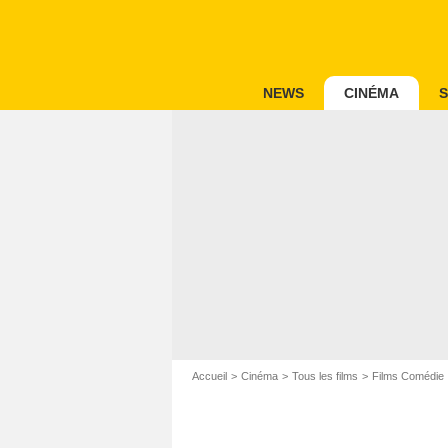
NEWS
CINÉMA
S
Accueil
Cinéma
Tous les films
Films Comédie