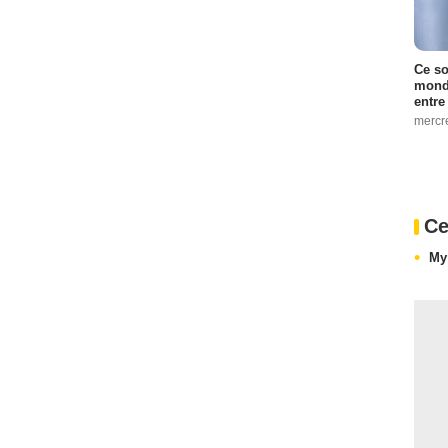
Ce so
monde
entre
mercr
Ce
My