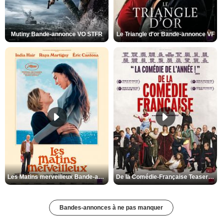
Mutiny Bande-annonce VO STFR
Le Triangle d'or Bande-annonce VF
Les Matins merveilleux Bande-annonce VF
De la Comédie-Française Teaser VF
Bandes-annonces à ne pas manquer