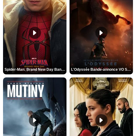
Spider-Man: Brand New Day Bande-annonce VO STFR
L'Odyssée Bande-annonce VO STFR