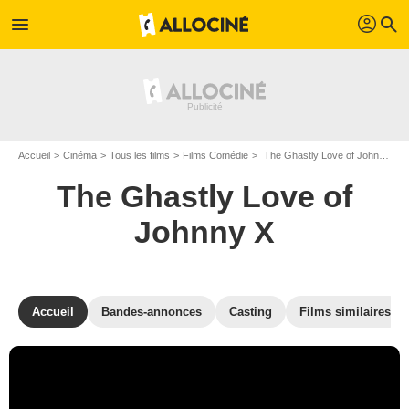
profil
menu
search
Accueil
Cinéma
Tous les films
Films Comédie
The Ghastly Love of Johnny X de Paul Bunnell
The Ghastly Love of
Johnny X
Accueil
Bandes-annonces
Casting
Films similaires