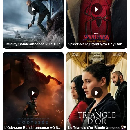
Mutiny Bande-annonce VO STFR
Spider-Man: Brand New Day Bande-annonce VO STFR
L'Odyssée Bande-annonce VO STFR
Le Triangle d'or Bande-annonce VF