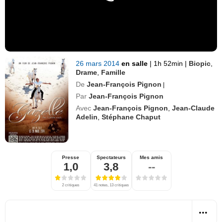
26 mars 2014
en salle
|
1h 52min
|
Biopic
,
Drame
,
Famille
De
Jean-François Pignon
|
Par
Jean-François Pignon
Avec
Jean-François Pignon
,
Jean-Claude
Adelin
,
Stéphane Chaput
Presse
Spectateurs
Mes amis
1,0
3,8
--
2 critiques
41 notes, 13 critiques