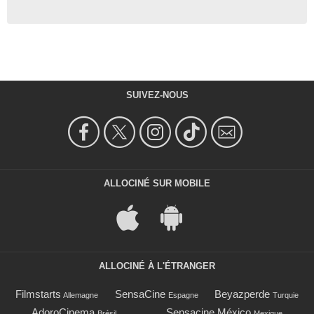
SUIVEZ-NOUS
ALLOCINÉ SUR MOBILE
ALLOCINÉ À L'ÉTRANGER
Filmstarts
SensaCine
Beyazperde
Allemagne
Espagne
Turquie
AdoroCinema
Sensacine México
Brésil
Mexique