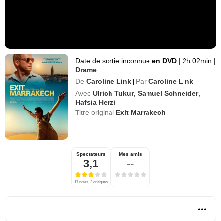
Date de sortie inconnue
en DVD
|
2h 02min
|
Drame
De
Caroline Link
Par
Caroline Link
|
Avec
Ulrich Tukur
,
Samuel Schneider
,
Hafsia Herzi
Titre original
Exit Marrakech
Spectateurs
Mes amis
3,1
--
17 notes, 2 critiques