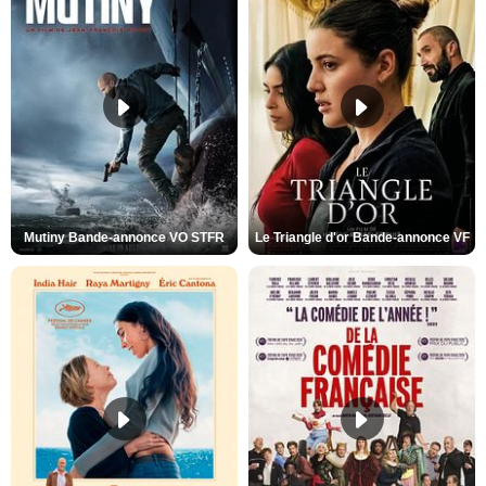
Mutiny Bande-annonce VO STFR
Le Triangle d'or Bande-annonce VF