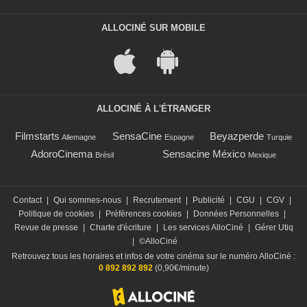
ALLOCINÉ SUR MOBILE
ALLOCINÉ À L'ÉTRANGER
Filmstarts
SensaCine
Beyazperde
Allemagne
Espagne
Turquie
AdoroCinema
Sensacine México
Brésil
Mexique
Contact
|
Qui sommes-nous
|
Recrutement
|
Publicité
|
CGU
|
CGV
|
Politique de cookies
|
Préférences cookies
|
Données Personnelles
|
Revue de presse
|
Charte d'écriture
|
Les services AlloCiné
|
Gérer Utiq
|
©AlloCiné
Retrouvez tous les horaires et infos de votre cinéma sur le numéro AlloCiné :
0 892 892 892
(0,90€/minute)