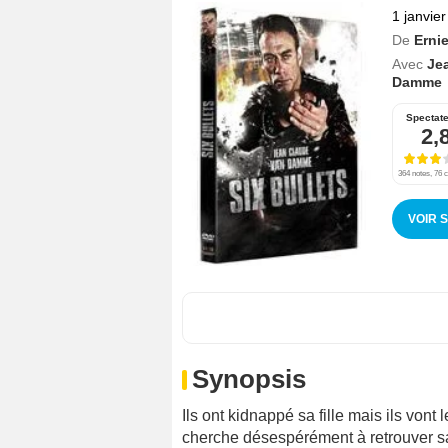
1 janvie
De
Erni
Avec
Je
Damme
Spectat
2,
364 notes, 76 c
VOIR 
Synopsis
Ils ont kidnappé sa fille mais ils von
cherche désespérément à retrouver sa