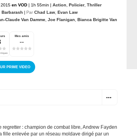
r 2015
en VOD
|
1h 55min
|
Action
,
Policier
,
Thriller
e Barbarash
Par
Chad Law
,
Evan Law
|
an-Claude Van Damme
,
Joe Flanigan
,
Bianca Brigitte Van
eurs
Mes amis
8
--
ritiques
SUR PRIME VIDEO
t le regretter : champion de combat libre, Andrew Fayden
 fille enlevée par un réseau moldave dirigé par un