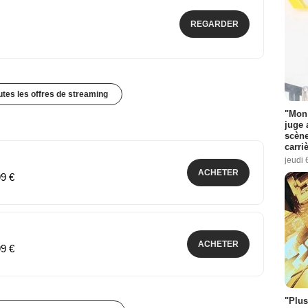
REGARDER
outes les offres de streaming
"Mon 
juge 
scène
carri
jeudi 
ACHETER
99 €
ACHETER
99 €
"Plus