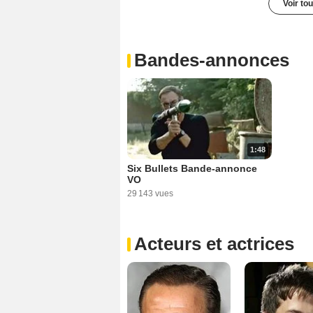
Voir to
Bandes-annonces
1:48
Six Bullets Bande-annonce
VO
29 143 vues
Acteurs et actrices