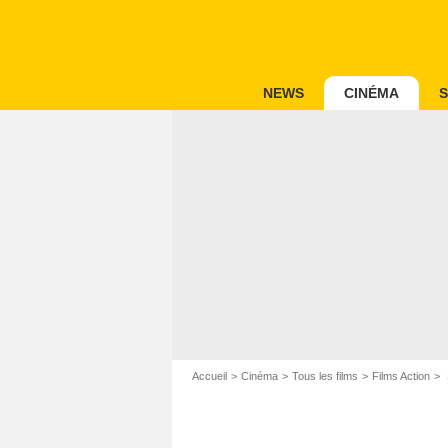
NEWS
CINÉMA
S
Accueil
Cinéma
Tous les films
Films Action