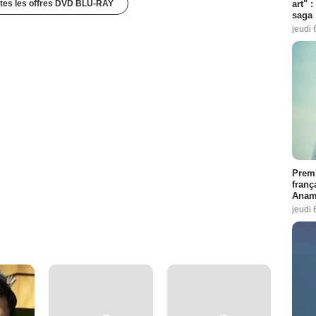
art" :
utes les offres DVD BLU-RAY
saga 
jeudi 
Premi
franç
Anama
jeudi 