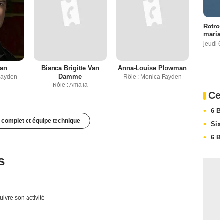
Retro
maria
jeudi 
gan
Bianca Brigitte Van
Anna-Louise Plowman
Damme
Fayden
Rôle : Monica Fayden
Rôle : Amalia
Ce
6 
 complet et équipe technique
Si
6 
s
uivre son activité