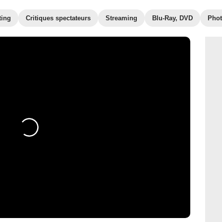
ting
Critiques spectateurs
Streaming
Blu-Ray, DVD
Pho