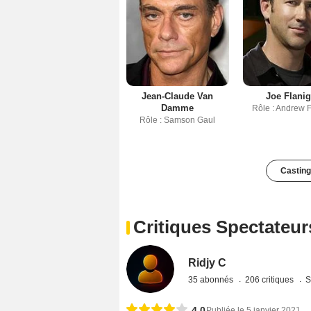
Jean-Claude Van
Joe Flani
Damme
Rôle : Andrew 
Rôle : Samson Gaul
Casting
Critiques Spectateur
Ridjy C
35 abonnés
206 critiques
S
4,0
Publiée le 5 janvier 2021