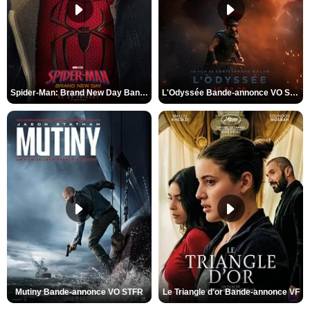
Spider-Man: Brand New Day Bande-annonce VO STFR
L'Odyssée Bande-annonce VO STFR
Mutiny Bande-annonce VO STFR
Le Triangle d'or Bande-annonce VF