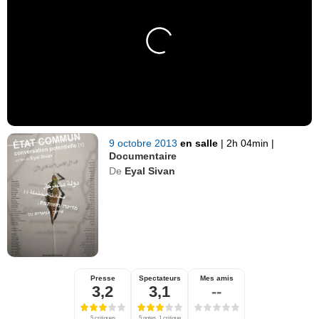
9 octobre 2013
en salle
|
2h 04min
|
Documentaire
De
Eyal Sivan
Presse
Spectateurs
Mes amis
3,2
3,1
--
5 critiques
5 notes, 1 critique