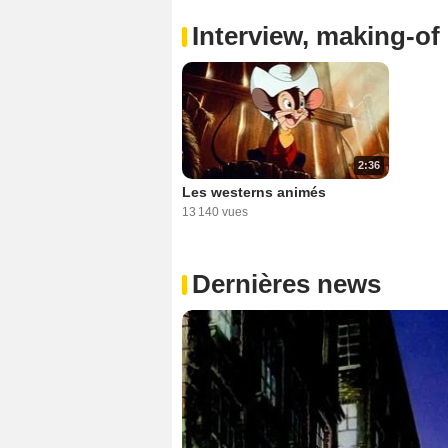
Interview, making-of 
2:36
Les westerns animés
13 140 vues
Dernières news