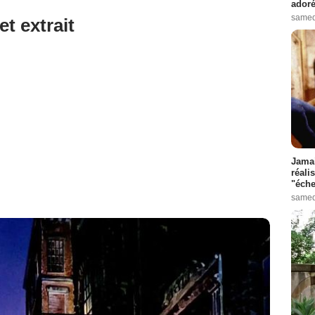
adoré
samed
et extrait
Jamai
réali
"éche
samed