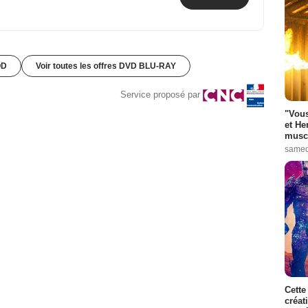
OD
Voir toutes les offres DVD BLU-RAY
Service proposé par
"Vous
et He
muscl
samed
Cette
créat