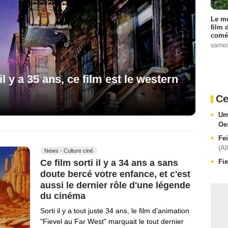
Le me
film 
comé
samed
 il y a 35 ans, ce film est le western
Ce
Um
Oe
Fe
(Al
News - Culture ciné
Fie
Ce film sorti il y a 34 ans a sans
doute bercé votre enfance, et c'est
aussi le dernier rôle d'une légende
du cinéma
Sorti il y a tout juste 34 ans, le film d'animation
"Fievel au Far West" marquait le tout dernier