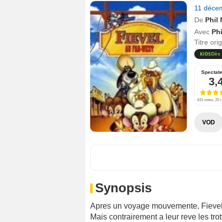
11 déce
De
Phil 
Avec
Phi
Titre ori
Dès 
Spectat
3,
815 notes, 25 c
VOD
Synopsis
Apres un voyage mouvemente, Fievel 
Mais contrairement a leur reve les tro