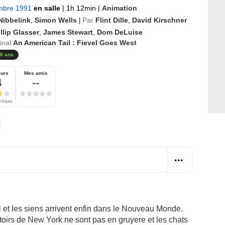
mbre 1991
en salle
|
1h 12min
|
Animation
Nibbelink
,
Simon Wells
Par
Flint Dille
,
David Kirschner
|
llip Glasser
,
James Stewart
,
Dom DeLuise
ginal
An American Tail : Fievel Goes West
8 ans
eurs
Mes amis
4
--
ritiques
et les siens arrivent enfin dans le Nouveau Monde.
ttoirs de New York ne sont pas en gruyere et les chats