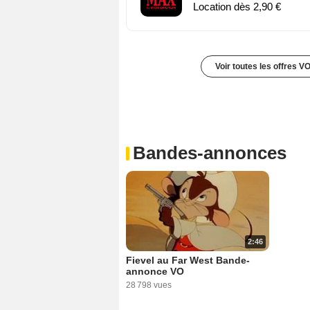
Location dès 2,90 €
Voir toutes les offres V
Bandes-annonces
2:46
Fievel au Far West Bande-
annonce VO
28 798 vues