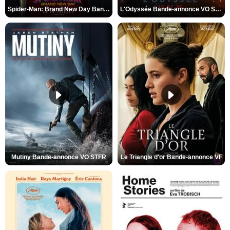
Spider-Man: Brand New Day Bande-annonce VO STFR
L'Odyssée Bande-annonce VO STFR
Mutiny Bande-annonce VO STFR
Le Triangle d'or Bande-annonce VF