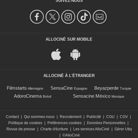
SUIVEZ-NOUS
ALLOCINÉ SUR MOBILE
ALLOCINÉ À L'ÉTRANGER
Filmstarts
SensaCine
Beyazperde
Allemagne
Espagne
Turquie
AdoroCinema
Sensacine México
Brésil
Mexique
Contact
|
Qui sommes-nous
|
Recrutement
|
Publicité
|
CGU
|
CGV
|
Politique de cookies
|
Préférences cookies
|
Données Personnelles
|
Revue de presse
|
Charte d'écriture
|
Les services AlloCiné
|
Gérer Utiq
|
©AlloCiné