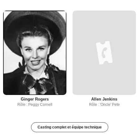
Ginger Rogers
Allen Jenkins
Rôle : Peggy Cornell
Rôle : 'Oncle' Pete
Casting complet et équipe technique