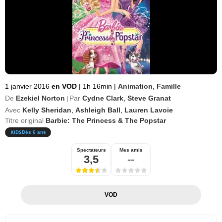
1 janvier 2016
en VOD
|
1h 16min
|
Animation
,
Famille
De
Ezekiel Norton
Par
Cydne Clark
,
Steve Granat
|
Avec
Kelly Sheridan
,
Ashleigh Ball
,
Lauren Lavoie
Titre original
Barbie: The Princess & The Popstar
Dès 6 ans
Spectateurs
Mes amis
3,5
--
VOD