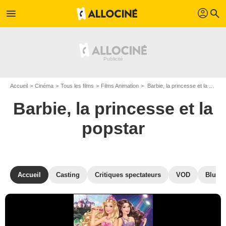
profil
menu
search
Accueil
Cinéma
Tous les films
Films Animation
Barbie, la princesse et la popstar de Ezekiel Norton
Barbie, la princesse et la
popstar
Accueil
Casting
Critiques spectateurs
VOD
Blu-Ra