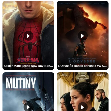
Spider-Man: Brand New Day Bande-annonce VO STFR
L'Odyssée Bande-annonce VO STFR