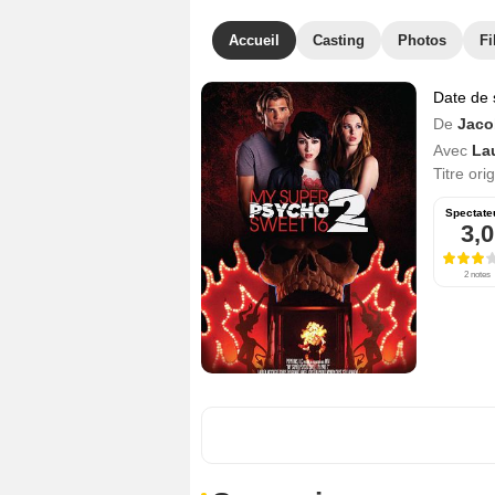
Accueil
Casting
Photos
Fi
Date de 
De
Jaco
Avec
La
Titre ori
Spectate
3,0
2 notes