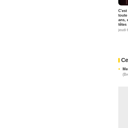
C'est
toute
ans, 
têtes
jeudi 
Ce
Me
(Br