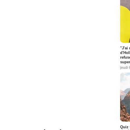
"J'ai
d'Hol
refus
super
jeudi 
Quiz 