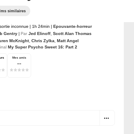
lms similaires
sortie inconnue
|
1h 24min
|
Epouvante-horreur
b Gentry
Par
Jed Elinoff
,
Scott Alan Thomas
|
uren McKnight
,
Chris Zylka
,
Matt Angel
ginal
My Super Psycho Sweet 16: Part 2
urs
Mes amis
--