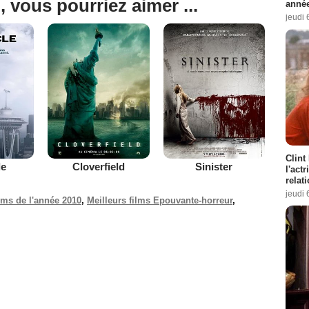
, vous pourriez aimer ...
année
jeudi 
Clint
le
Cloverfield
Sinister
l'act
relat
jeudi 
ilms de l'année 2010
,
Meilleurs films Epouvante-horreur
,
.