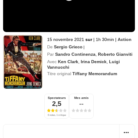
15 novembre 2021
sur
|
1h 30min
|
Action
De
Sergio Grieco
|
Par
Sandro Continenza
,
Roberto Gianviti
Avec
Ken Clark
,
Irina Demick
,
Luigi
Vannucchi
Titre original
Tiffany Memorandum
Spectateurs
Mes amis
2,5
--
6 notes, 1 critique