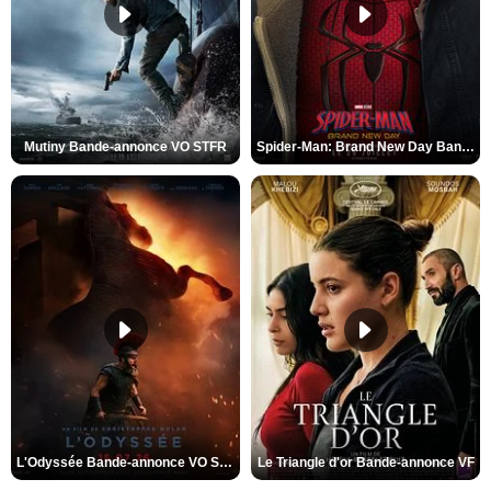
Mutiny Bande-annonce VO STFR
Spider-Man: Brand New Day Bande-annonce VO STFR
L'Odyssée Bande-annonce VO STFR
Le Triangle d'or Bande-annonce VF