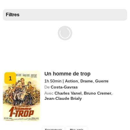
Meilleurs documentaires selon la presse
Filtres
Un homme de trop
1
1h 50min
|
Action
,
Drame
,
Guerre
De
Costa-Gavras
Avec
Charles Vanel
,
Bruno Cremer
,
Jean-Claude Brialy
Spectateurs
Mes amis