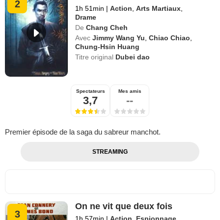
2
1h 51min
|
Action
,
Arts Martiaux
,
Drame
De
Chang Cheh
Avec
Jimmy Wang Yu
,
Chiao Chiao
,
Chung-Hsin Huang
Titre original
Dubei dao
Spectateurs
Mes amis
3,7
--
Premier épisode de la saga du sabreur manchot.
STREAMING
On ne vit que deux fois
3
1h 57min
|
Action
,
Espionnage
,