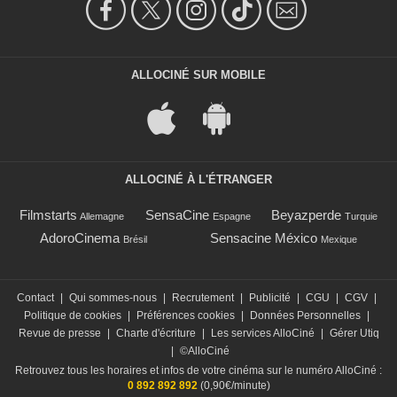
ALLOCINÉ SUR MOBILE
ALLOCINÉ À L'ÉTRANGER
Filmstarts
SensaCine
Beyazperde
Allemagne
Espagne
Turquie
AdoroCinema
Sensacine México
Brésil
Mexique
Contact
|
Qui sommes-nous
|
Recrutement
|
Publicité
|
CGU
|
CGV
|
Politique de cookies
|
Préférences cookies
|
Données Personnelles
|
Revue de presse
|
Charte d'écriture
|
Les services AlloCiné
|
Gérer Utiq
|
©AlloCiné
Retrouvez tous les horaires et infos de votre cinéma sur le numéro AlloCiné :
0 892 892 892
(0,90€/minute)