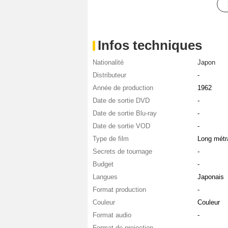
Infos techniques
Nationalité
Japon
Distributeur
-
Année de production
1962
Date de sortie DVD
-
Date de sortie Blu-ray
-
Date de sortie VOD
-
Type de film
Long métr
Secrets de tournage
-
Budget
-
Langues
Japonais
Format production
-
Couleur
Couleur
Format audio
-
Format de projection
-