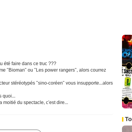
 été faire dans ce truc ???
e "Bioman" ou "Les power rangers", alors courrez
'acteur stéréotypés "sino-coréen" vous insupporte...alors
 quoi...
moitié du spectacle, c'est dire...
To