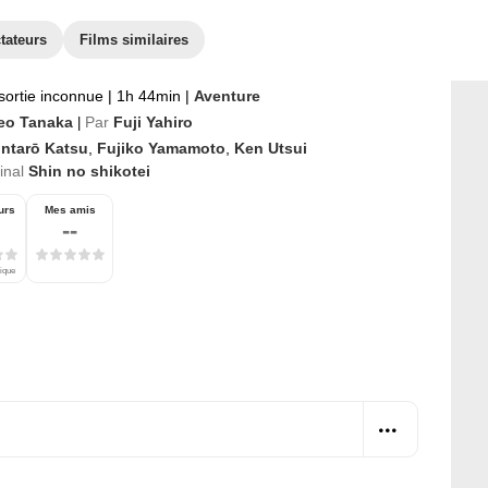
tateurs
Films similaires
sortie inconnue
|
1h 44min
|
Aventure
eo Tanaka
Par
Fuji Yahiro
|
intarō Katsu
,
Fujiko Yamamoto
,
Ken Utsui
ginal
Shin no shikotei
urs
Mes amis
--
tique