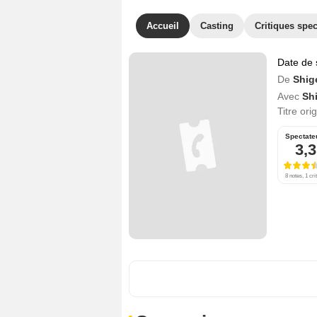
Accueil
Casting
Critiques spec
Date de 
De
Shig
Avec
Sh
Titre ori
Spectate
3,3
8 notes, 1 cri