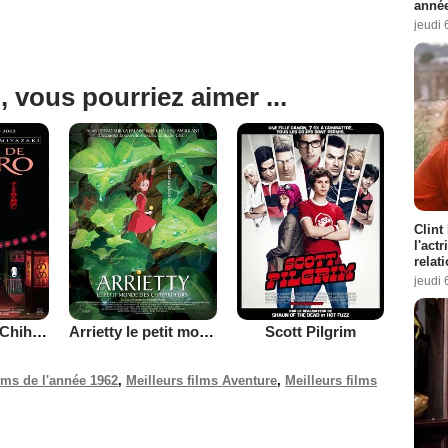
année
jeudi 
, vous pourriez aimer ...
Clint
l'act
relat
jeudi 
Le Voyage de Chihiro
Arrietty le petit monde des chapardeurs
Scott Pilgrim
ilms de l'année 1962
,
Meilleurs films Aventure
,
Meilleurs films