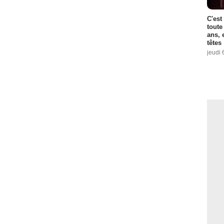
C'est
toute
ans, 
têtes
jeudi 