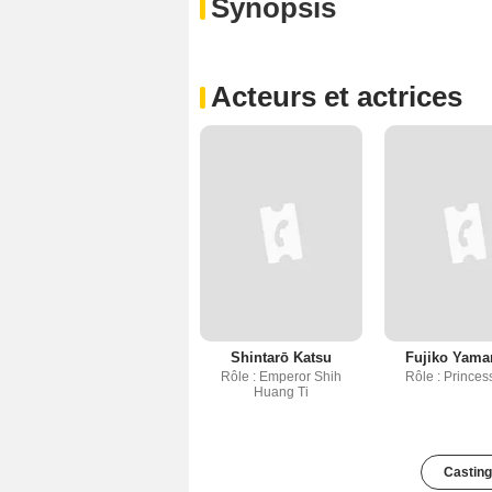
Synopsis
Acteurs et actrices
Shintarō Katsu
Fujiko Yam
Rôle : Emperor Shih
Rôle : Prince
Huang Ti
Casting