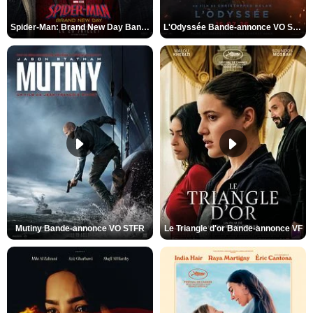
Spider-Man: Brand New Day Bande-annonce VO STFR
L'Odyssée Bande-annonce VO STFR
Mutiny Bande-annonce VO STFR
Le Triangle d'or Bande-annonce VF