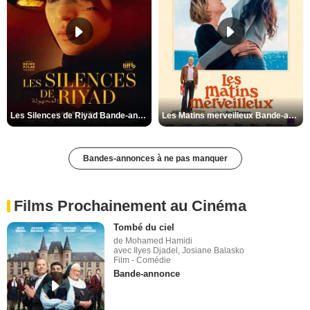
Les Silences de Riyad Bande-annonce VO STFR
Les Matins merveilleux Bande-annonce VF
Bandes-annonces à ne pas manquer
Films Prochainement au Cinéma
Tombé du ciel
de Mohamed Hamidi
avec Ilyes Djadel, Josiane Balasko
Film - Comédie
Bande-annonce