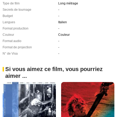
Type de film
Long métrage
Secrets de tournage
-
Budget
-
Langues
Italien
Format production
-
Couleur
Couleur
Format audio
-
Format de projection
-
N° de Visa
-
Si vous aimez ce film, vous pourriez
aimer ...