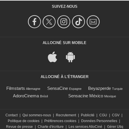
SUIVEZ-NOUS
ALLOCINÉ SUR MOBILE
ALLOCINÉ À L'ÉTRANGER
Filmstarts
SensaCine
Beyazperde
Allemagne
Espagne
Turquie
AdoroCinema
Sensacine México
Brésil
Mexique
Contact
|
Qui sommes-nous
|
Recrutement
|
Publicité
|
CGU
|
CGV
|
Politique de cookies
|
Préférences cookies
|
Données Personnelles
|
Revue de presse
|
Charte d'écriture
|
Les services AlloCiné
|
Gérer Utiq