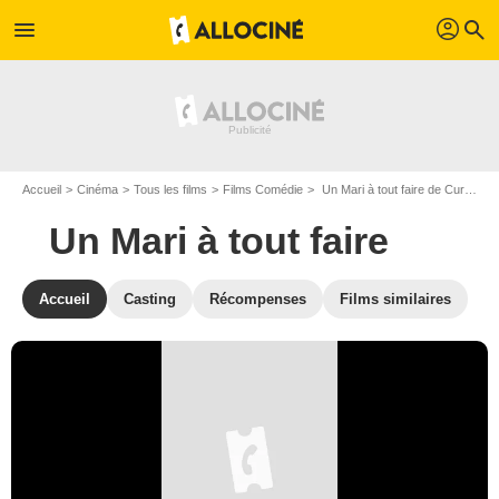
profil
menu
search
Accueil
Cinéma
Tous les films
Films Comédie
Un Mari à tout faire de Curtis Bernhardt
Un Mari à tout faire
Accueil
Casting
Récompenses
Films similaires