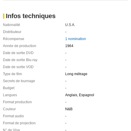
Infos techniques
Nationalité
U.S.A.
Distributeur
-
Récompense
1 nomination
Année de production
1964
Date de sortie DVD
-
Date de sortie Blu-ray
-
Date de sortie VOD
-
Type de film
Long métrage
Secrets de tournage
-
Budget
-
Langues
Anglais, Espagnol
Format production
-
Couleur
N&B
Format audio
-
Format de projection
-
N° de Visa
-