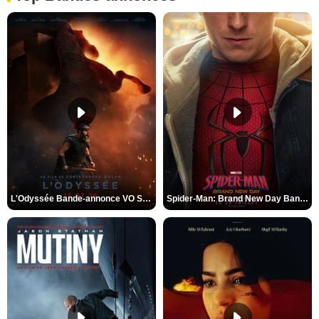
L'Odyssée Bande-annonce VO STFR
Spider-Man: Brand New Day Bande-annonce VO STFR