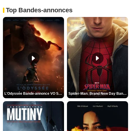
Top Bandes-annonces
L'Odyssée Bande-annonce VO STFR
Spider-Man: Brand New Day Bande-annonce VO STFR