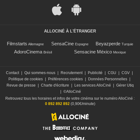
ALLOCINÉ À L'ÉTRANGER
Filmstarts
SensaCine
Beyazperde
Allemagne
Espagne
Turquie
AdoroCinema
Sensacine México
Brésil
Mexique
Contact
|
Qui sommes-nous
|
Recrutement
|
Publicité
|
CGU
|
CGV
|
Politique de cookies
|
Préférences cookies
|
Données Personnelles
|
Revue de presse
|
Charte d'écriture
|
Les services AlloCiné
|
Gérer Utiq
|
©AlloCiné
Retrouvez tous les horaires et infos de votre cinéma sur le numéro AlloCiné :
0 892 892 892
(0,90€/minute)