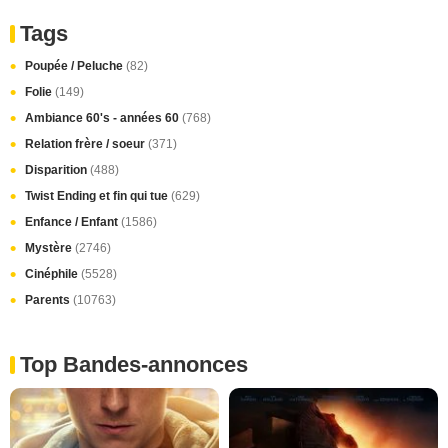
Tags
Poupée / Peluche
(82)
Folie
(149)
Ambiance 60's - années 60
(768)
Relation frère / soeur
(371)
Disparition
(488)
Twist Ending et fin qui tue
(629)
Enfance / Enfant
(1586)
Mystère
(2746)
Cinéphile
(5528)
Parents
(10763)
Top Bandes-annonces