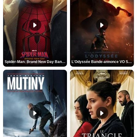
Spider-Man: Brand New Day Bande-annonce VO STFR
L'Odyssée Bande-annonce VO STFR