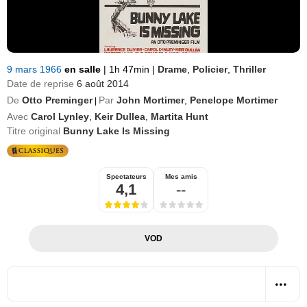
9 mars 1966
en salle
|
1h 47min
|
Drame
,
Policier
,
Thriller
Date de reprise
6 août 2014
De
Otto Preminger
Par
John Mortimer
,
Penelope Mortimer
|
Avec
Carol Lynley
,
Keir Dullea
,
Martita Hunt
Titre original
Bunny Lake Is Missing
Spectateurs
Mes amis
4,1
--
VOD