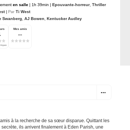
nement
en salle
|
1h 39min
|
Epouvante-horreur
,
Thriller
est
Par
Ti West
|
e Swanberg
,
AJ Bowen
,
Kentucker Audley
urs
Mes amis
4
--
ritiques
 amis à la recherche de sa sœur disparue. Quittant les
secrète, ils arrivent finalement à Eden Parish, une