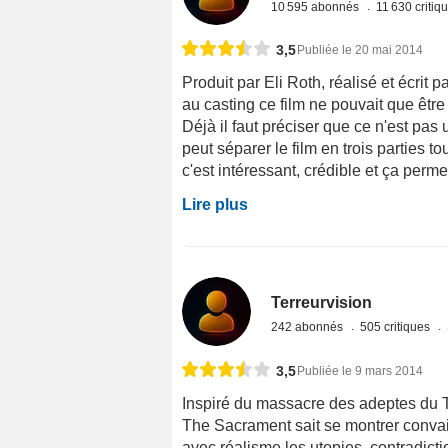
10 595 abonnés
11 630 critiq
3,5
Publiée le 20 mai 2014
Produit par Eli Roth, réalisé et écrit
au casting ce film ne pouvait que être 
Déjà il faut préciser que ce n'est pas 
peut séparer le film en trois parties t
c'est intéressant, crédible et ça perme
Lire plus
Terreurvision
242 abonnés
505 critiques
3,5
Publiée le 9 mars 2014
Inspiré du massacre des adeptes du 
The Sacrament sait se montrer convai
avec réalisme les utopies, contradicti