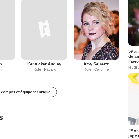
59 an
du ci
l'avi
n
Kentucker Audley
Amy Seimetz
jeudi 
m
Rôle : Patrick
Rôle : Caroline
 complet et équipe technique
s
"Mon 
juge 