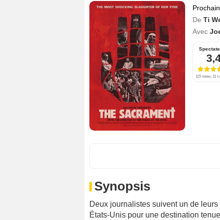
Prochai
De
Ti W
Avec
Jo
Spectate
3,
115 notes, 11 c
Synopsis
Deux journalistes suivent un de leurs
États-Unis pour une destination tenue 