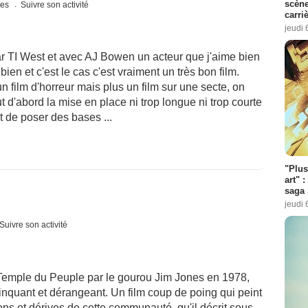
scène
ues
Suivre son activité
carri
jeudi 
 par TI West et avec AJ Bowen un acteur que j'aime bien
bien et c'est le cas c'est vraiment un très bon film.
un film d'horreur mais plus un film sur une secte, on
out d'abord la mise en place ni trop longue ni trop courte
t de poser des bases ...
"Plus
art" :
saga 
jeudi 
Suivre son activité
Temple du Peuple par le gourou Jim Jones en 1978,
nquant et dérangeant. Un film coup de poing qui peint
ons et dérives de cette communauté, qu'il décrit sous