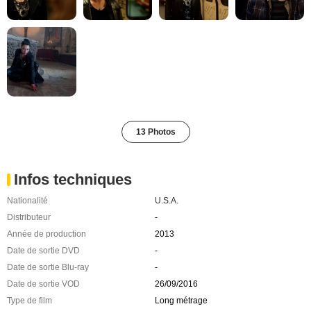
13 Photos
Infos techniques
Nationalité
U.S.A.
Distributeur
-
Année de production
2013
Date de sortie DVD
-
Date de sortie Blu-ray
-
Date de sortie VOD
26/09/2016
Type de film
Long métrage