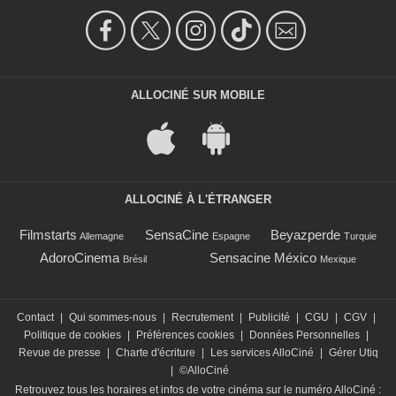
ALLOCINÉ SUR MOBILE
ALLOCINÉ À L'ÉTRANGER
Filmstarts
SensaCine
Beyazperde
Allemagne
Espagne
Turquie
AdoroCinema
Sensacine México
Brésil
Mexique
Contact
|
Qui sommes-nous
|
Recrutement
|
Publicité
|
CGU
|
CGV
|
Politique de cookies
|
Préférences cookies
|
Données Personnelles
|
Revue de presse
|
Charte d'écriture
|
Les services AlloCiné
|
Gérer Utiq
|
©AlloCiné
Retrouvez tous les horaires et infos de votre cinéma sur le numéro AlloCiné :