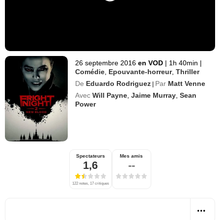
26 septembre 2016
en VOD
|
1h 40min
|
Comédie
,
Epouvante-horreur
,
Thriller
De
Eduardo Rodriguez
Par
Matt Venne
|
Avec
Will Payne
,
Jaime Murray
,
Sean
Power
Spectateurs
Mes amis
1,6
--
122 notes, 17 critiques