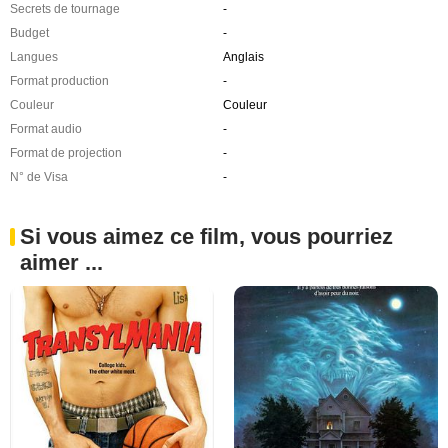
Secrets de tournage
-
Budget
-
Langues
Anglais
Format production
-
Couleur
Couleur
Format audio
-
Format de projection
-
N° de Visa
-
Si vous aimez ce film, vous pourriez
aimer ...