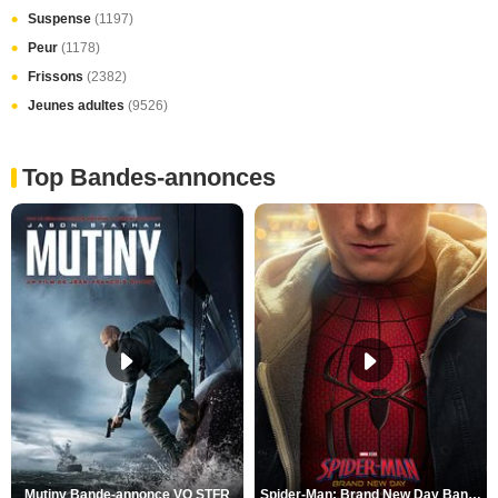
Suspense
(1197)
Peur
(1178)
Frissons
(2382)
Jeunes adultes
(9526)
Top Bandes-annonces
Mutiny Bande-annonce VO STFR
Spider-Man: Brand New Day Bande-annonce VO STFR