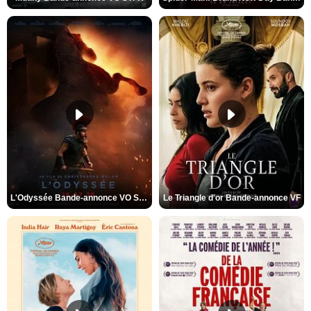
L'Odyssée Bande-annonce VO STFR
Le Triangle d'or Bande-annonce VF