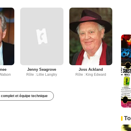
cnee
Jenny Seagrove
Joss Ackland
 Watson
Rôle : Lillie Langtry
Rôle : King Edward
 complet et équipe technique
To