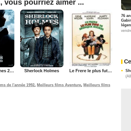
, vous pourriez aimer ...
76 an
Gabin
légen
vendr
Ce
Sherlock Holmes 2 : Jeu d'ombres
Sherlock Holmes
Le Frere le plus fute de Sherlock Holmes
Sh
(Al
ilms de l'année 1992
,
Meilleurs films Aventure
,
Meilleurs films