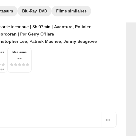
tateurs
Blu-Ray, DVD
Films similaires
sortie inconnue
|
3h 07min
|
Aventure
,
Policier
 Corcoran
Par
Gerry O'Hara
|
ristopher Lee
,
Patrick Macnee
,
Jenny Seagrove
urs
Mes amis
--
tique