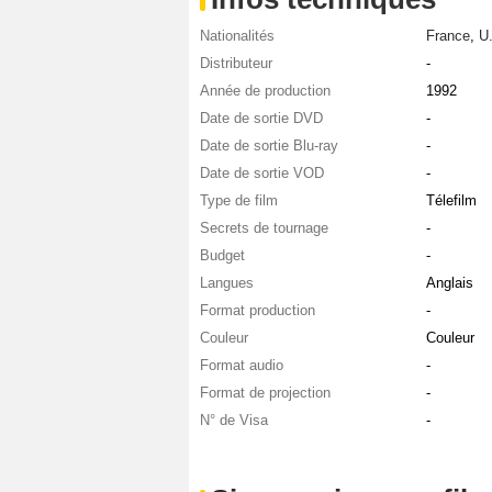
Nationalités
France
,
U
Distributeur
-
Année de production
1992
Date de sortie DVD
-
Date de sortie Blu-ray
-
Date de sortie VOD
-
Type de film
Télefilm
Secrets de tournage
-
Budget
-
Langues
Anglais
Format production
-
Couleur
Couleur
Format audio
-
Format de projection
-
N° de Visa
-