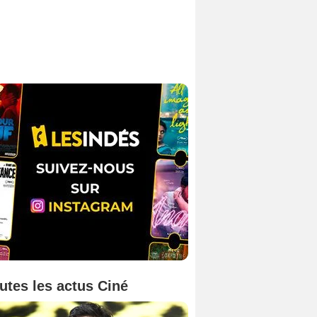
utes les actus Ciné