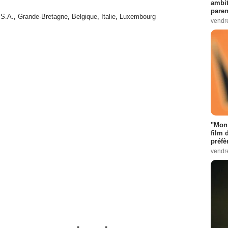
ambit
paren
.S.A.
,
Grande-Bretagne
,
Belgique
,
Italie
,
Luxembourg
vendr
"Mon 
film 
préfè
vendr