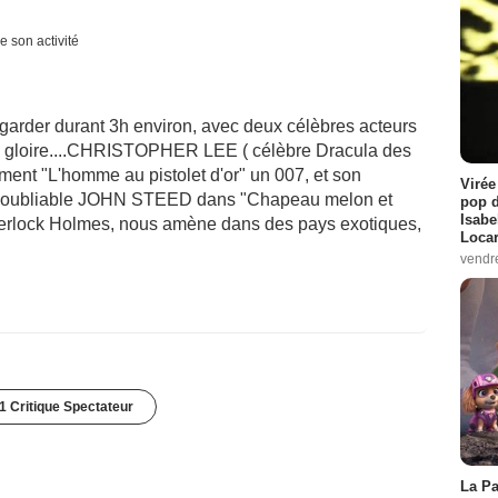
e son activité
regarder durant 3h environ, avec deux célèbres acteurs
 de gloire....CHRISTOPHER LEE ( célèbre Dracula des
ment "L'homme au pistolet d'or" un 007, et son
Virée
noubliable JOHN STEED dans "Chapeau melon et
pop d
Isabe
Sherlock Holmes, nous amène dans des pays exotiques,
Loca
vendr
1 Critique Spectateur
La Pa