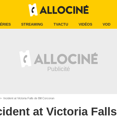
ÉRIES
STREAMING
TVACTU
VIDÉOS
VOD
Incident at Victoria Falls de Bill Corcoran
cident at Victoria Falls