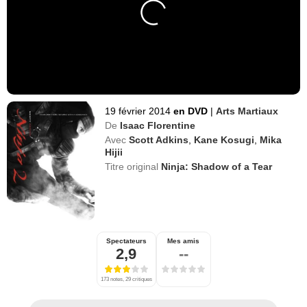
19 février 2014
en DVD
|
Arts Martiaux
De
Isaac Florentine
Avec
Scott Adkins
,
Kane Kosugi
,
Mika
Hijii
Titre original
Ninja: Shadow of a Tear
Spectateurs
Mes amis
2,9
--
173 notes, 29 critiques