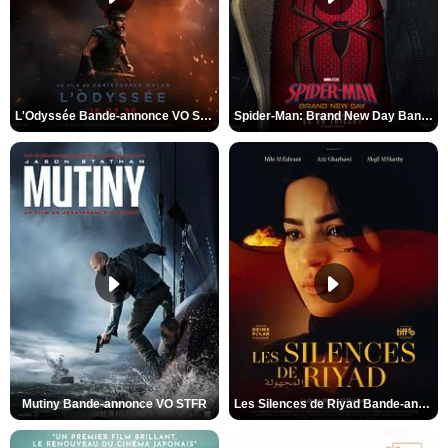
L'Odyssée Bande-annonce VO STFR
Spider-Man: Brand New Day Bande-annonce VO STFR
Mutiny Bande-annonce VO STFR
Les Silences de Riyad Bande-annonce VO STFR