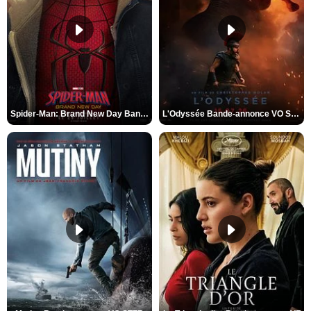
Spider-Man: Brand New Day Bande-annonce VO STFR
L'Odyssée Bande-annonce VO STFR