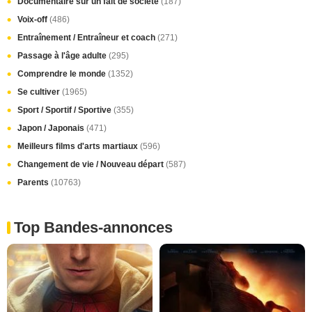
Documentaire sur un fait de société
(187)
Voix-off
(486)
Entraînement / Entraîneur et coach
(271)
Passage à l'âge adulte
(295)
Comprendre le monde
(1352)
Se cultiver
(1965)
Sport / Sportif / Sportive
(355)
Japon / Japonais
(471)
Meilleurs films d'arts martiaux
(596)
Changement de vie / Nouveau départ
(587)
Parents
(10763)
Top Bandes-annonces