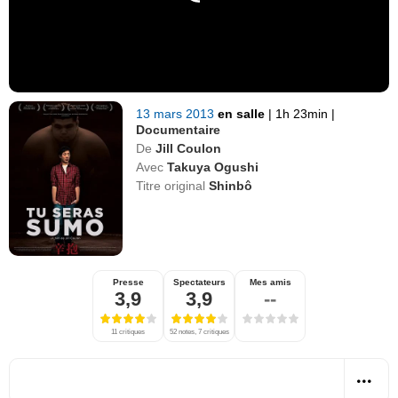
13 mars 2013
en salle
|
1h 23min
|
Documentaire
De
Jill Coulon
Avec
Takuya Ogushi
Titre original
Shinbô
Presse
Spectateurs
Mes amis
3,9
3,9
--
11 critiques
52 notes, 7 critiques