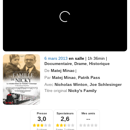
6 mars 2013
en salle
|
1h 36min
|
Documentaire
,
Drame
,
Historique
De
Matej Minac
|
Par
Matej Minac
,
Patrik Pass
Avec
Nicholas Winton
,
Joe Schlesinger
Titre original
Nicky's Family
Presse
Spectateurs
Mes amis
3,0
2,6
--
6 critiques
8 notes, 2 critiques