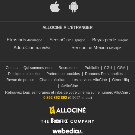
ALLOCINÉ À L'ÉTRANGER
Filmstarts
SensaCine
Beyazperde
Allemagne
Espagne
Turquie
AdoroCinema
Sensacine México
Brésil
Mexique
Contact
|
Qui sommes-nous
|
Recrutement
|
Publicité
|
CGU
|
CGV
|
Politique de cookies
|
Préférences cookies
|
Données Personnelles
|
Revue de presse
|
Charte d'écriture
|
Les services AlloCiné
|
Gérer Utiq
|
©AlloCiné
Retrouvez tous les horaires et infos de votre cinéma sur le numéro AlloCiné :
0 892 892 892
(0,90€/minute)