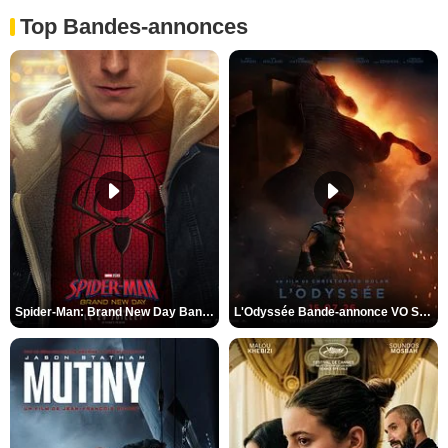
Top Bandes-annonces
Spider-Man: Brand New Day Bande-annonce VO STFR
L'Odyssée Bande-annonce VO STFR