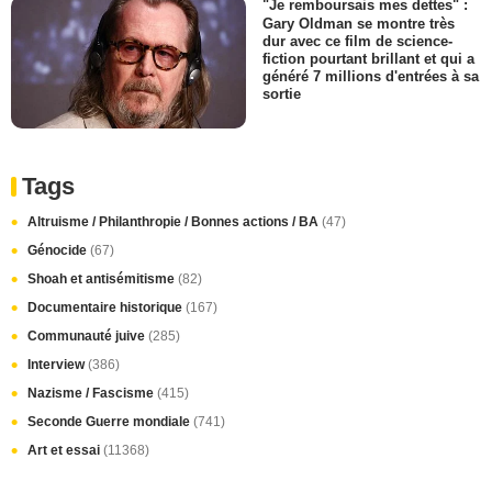
"Je remboursais mes dettes" :
Gary Oldman se montre très
dur avec ce film de science-
fiction pourtant brillant et qui a
généré 7 millions d'entrées à sa
sortie
Tags
Altruisme / Philanthropie / Bonnes actions / BA
(47)
Génocide
(67)
Shoah et antisémitisme
(82)
Documentaire historique
(167)
Communauté juive
(285)
Interview
(386)
Nazisme / Fascisme
(415)
Seconde Guerre mondiale
(741)
Art et essai
(11368)