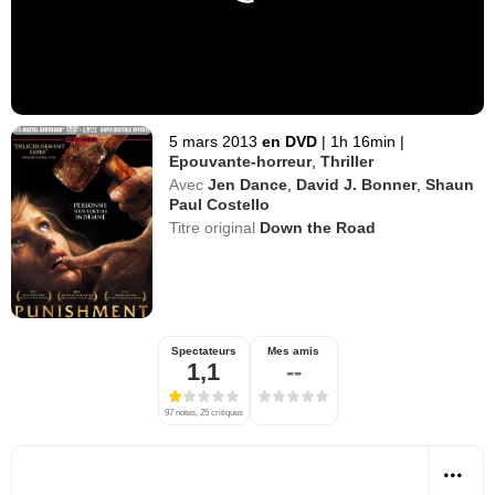
5 mars 2013
en DVD
|
1h 16min
|
Epouvante-horreur
,
Thriller
Avec
Jen Dance
,
David J. Bonner
,
Shaun
Paul Costello
Titre original
Down the Road
Spectateurs
Mes amis
1,1
--
97 notes, 25 critiques