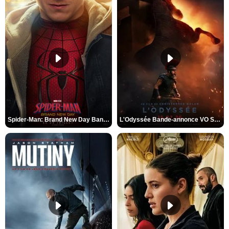
Spider-Man: Brand New Day Bande-annonce VO STFR
L'Odyssée Bande-annonce VO STFR