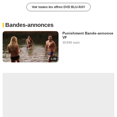
Voir toutes les offres DVD BLU-RAY
Bandes-annonces
Punishment Bande-annonce
VF
30 846 vues
1:39