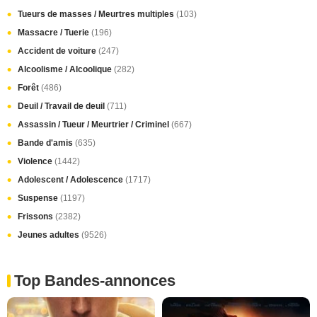
Tueurs de masses / Meurtres multiples
(103)
Massacre / Tuerie
(196)
Accident de voiture
(247)
Alcoolisme / Alcoolique
(282)
Forêt
(486)
Deuil / Travail de deuil
(711)
Assassin / Tueur / Meurtrier / Criminel
(667)
Bande d'amis
(635)
Violence
(1442)
Adolescent / Adolescence
(1717)
Suspense
(1197)
Frissons
(2382)
Jeunes adultes
(9526)
Top Bandes-annonces