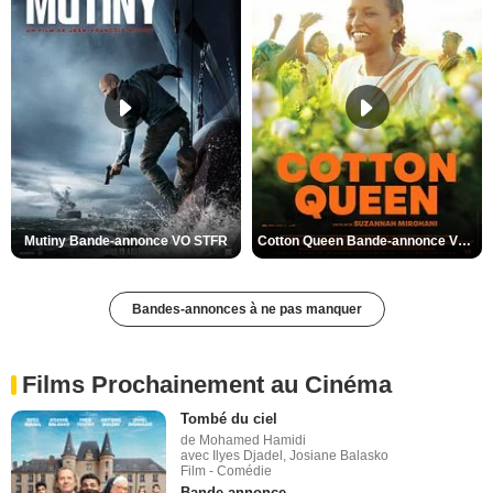
Mutiny Bande-annonce VO STFR
Cotton Queen Bande-annonce VO STFR
Bandes-annonces à ne pas manquer
Films Prochainement au Cinéma
Tombé du ciel
de Mohamed Hamidi
avec Ilyes Djadel, Josiane Balasko
Film - Comédie
Bande-annonce