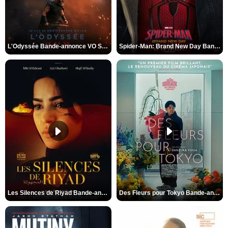
L'Odyssée Bande-annonce VO STFR
Spider-Man: Brand New Day Bande-annonce VO STFR
Les Silences de Riyad Bande-annonce VO STFR
Des Fleurs pour Tokyo Bande-annonce VO STFR