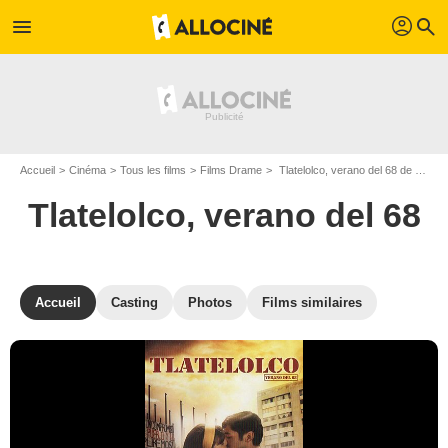
profil
menu
search
Accueil
Cinéma
Tous les films
Films Drame
Tlatelolco, verano del 68 de Carlos Bolado
Tlatelolco, verano del 68
Accueil
Casting
Photos
Films similaires