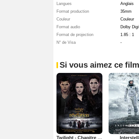
Langues
Anglais
Format production
35mm
Couleur
Couleur
Format audio
Dolby Digi
Format de projection
1.85 : 1
N° de Visa
-
Si vous aimez ce film
Twilight - Chapitre 5 : Révélation 2e partie
Interstel