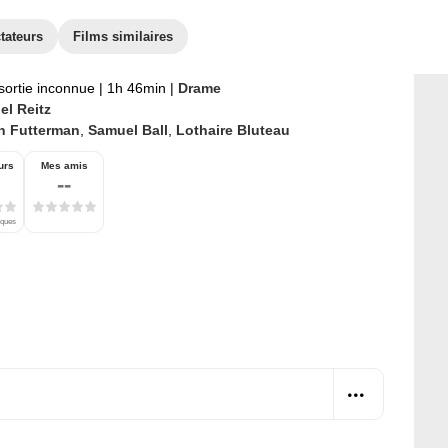
tateurs
Films similaires
sortie inconnue
|
1h 46min
|
Drame
el Reitz
n Futterman
,
Samuel Ball
,
Lothaire Bluteau
urs
Mes amis
--
iques