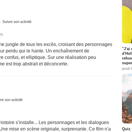
Suivre son activité
25
une jungle de tous les excès, croisant des personnages
"J'ai
our perdu qui le hante. Un enchaînement de
d'Hol
 confus, et elliptique. Sur une réalisation peu
refus
super
ame est trop abstrait et déconcerte.
jeudi 
re son activité
histoire s'installe... Les personnages et les dialogues
Une mise en scène originale, surprenante. Ce film n'a
Quiz 