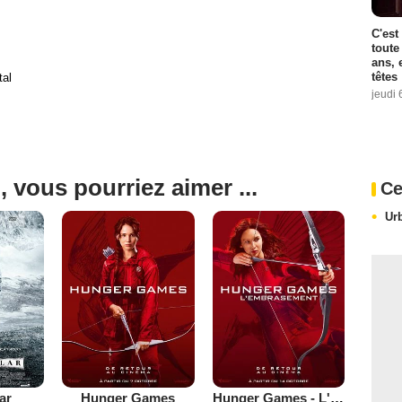
C'est
toute
ans, 
têtes
tal
jeudi 
, vous pourriez aimer ...
Ce
Ur
lar
Hunger Games
Hunger Games - L'embrasement