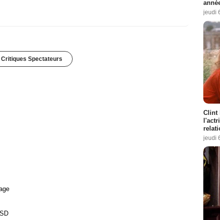
année
jeudi 
 Critiques Spectateurs
Clint
l'act
relat
jeudi 
age
USD