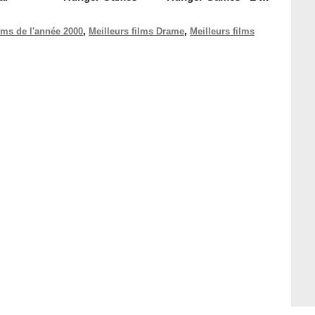
ilms de l'année 2000
,
Meilleurs films Drame
,
Meilleurs films