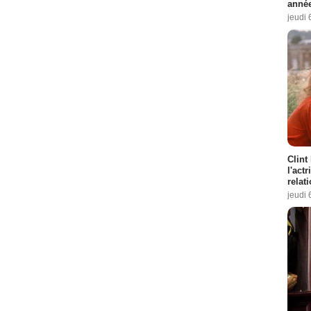
année
jeudi 
Clint
l'act
relat
jeudi 