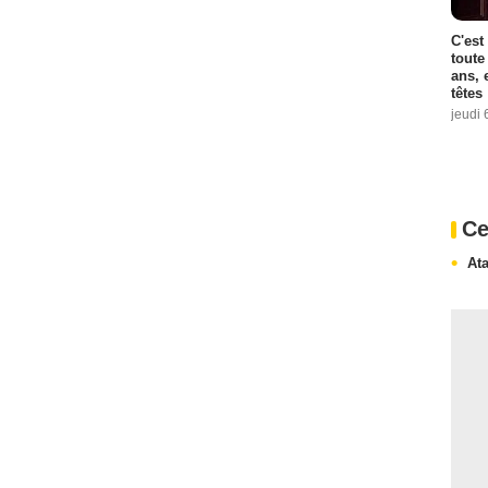
C'est
toute
ans, 
têtes
jeudi 
Ce
At