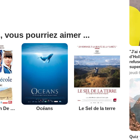
, vous pourriez aimer ...
"J'ai
d'Hol
refus
super
jeudi 
Sur Le Chemin De L'école
Océans
Le Sel de la terre
Quiz 