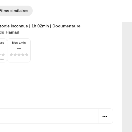
Films similaires
sortie inconnue
|
1h 02min
|
Documentaire
do Hamadi
urs
Mes amis
--
ique