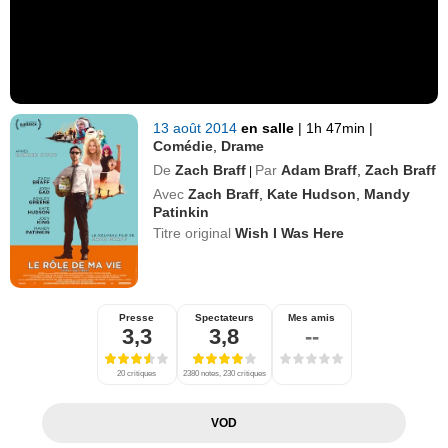
13 août 2014
en salle
|
1h 47min
|
Comédie
,
Drame
De
Zach Braff
Par
Adam Braff
,
Zach Braff
|
Avec
Zach Braff
,
Kate Hudson
,
Mandy
Patinkin
Titre original
Wish I Was Here
Presse
Spectateurs
Mes amis
3,3
3,8
--
20 critiques
2380 notes, 230 critiques
VOD