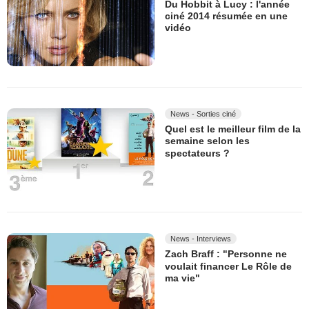
Du Hobbit à Lucy : l'année
ciné 2014 résumée en une
vidéo
News - Sorties ciné
Quel est le meilleur film de la
semaine selon les
spectateurs ?
News - Interviews
Zach Braff : "Personne ne
voulait financer Le Rôle de
ma vie"