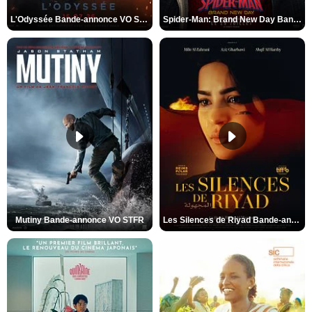
L'Odyssée Bande-annonce VO STFR
Spider-Man: Brand New Day Bande-annonce VO STFR
Mutiny Bande-annonce VO STFR
Les Silences de Riyad Bande-annonce VO STFR