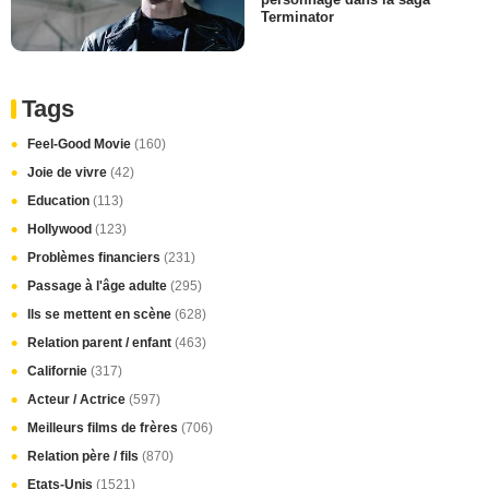
Terminator
Tags
Feel-Good Movie
(160)
Joie de vivre
(42)
Education
(113)
Hollywood
(123)
Problèmes financiers
(231)
Passage à l'âge adulte
(295)
Ils se mettent en scène
(628)
Relation parent / enfant
(463)
Californie
(317)
Acteur / Actrice
(597)
Meilleurs films de frères
(706)
Relation père / fils
(870)
Etats-Unis
(1521)