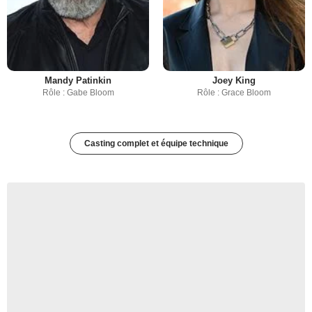
Mandy Patinkin
Joey King
Rôle : Gabe Bloom
Rôle : Grace Bloom
Casting complet et équipe technique