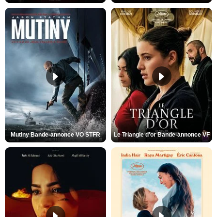
Mutiny Bande-annonce VO STFR
Le Triangle d'or Bande-annonce VF