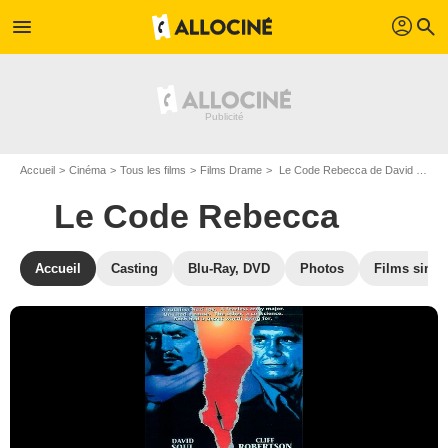
profil
menu
search
Accueil
Cinéma
Tous les films
Films Drame
Le Code Rebecca de David Hemmings
Le Code Rebecca
Accueil
Casting
Blu-Ray, DVD
Photos
Films simil