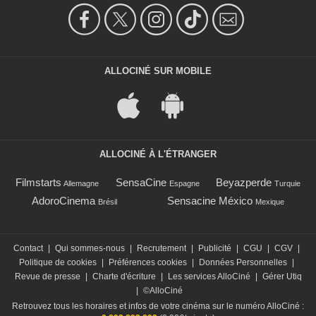
ALLOCINÉ SUR MOBILE
ALLOCINÉ À L'ÉTRANGER
Filmstarts
SensaCine
Beyazperde
Allemagne
Espagne
Turquie
AdoroCinema
Sensacine México
Brésil
Mexique
Contact
|
Qui sommes-nous
|
Recrutement
|
Publicité
|
CGU
|
CGV
|
Politique de cookies
|
Préférences cookies
|
Données Personnelles
|
Revue de presse
|
Charte d'écriture
|
Les services AlloCiné
|
Gérer Utiq
|
©AlloCiné
Retrouvez tous les horaires et infos de votre cinéma sur le numéro AlloCiné :