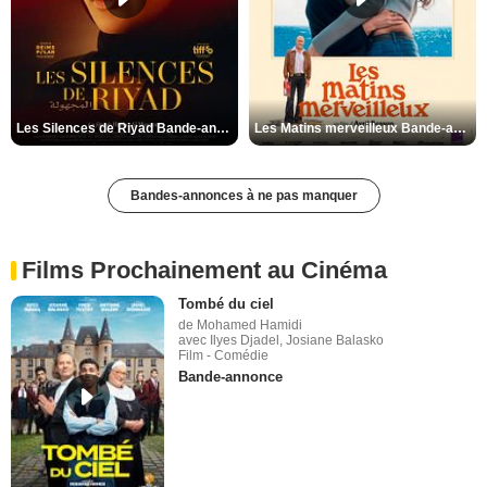
Les Silences de Riyad Bande-annonce VO STFR
Les Matins merveilleux Bande-annonce VF
Bandes-annonces à ne pas manquer
Films Prochainement au Cinéma
Tombé du ciel
de Mohamed Hamidi
avec Ilyes Djadel, Josiane Balasko
Film - Comédie
Bande-annonce