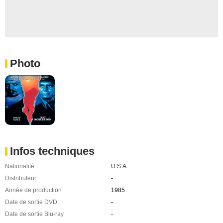
Photo
Infos techniques
Nationalité
U.S.A.
Distributeur
-
Année de production
1985
Date de sortie DVD
-
Date de sortie Blu-ray
-