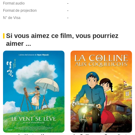
Format audio
-
Format de projection
-
N° de Visa
-
Si vous aimez ce film, vous pourriez
aimer ...