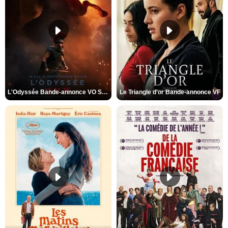
L'Odyssée Bande-annonce VO STFR
Le Triangle d'or Bande-annonce VF