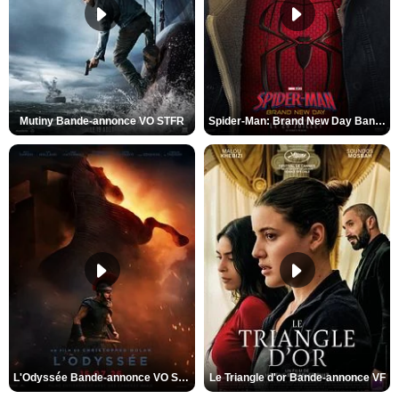
Mutiny Bande-annonce VO STFR
Spider-Man: Brand New Day Bande-annonce VO STFR
L'Odyssée Bande-annonce VO STFR
Le Triangle d'or Bande-annonce VF