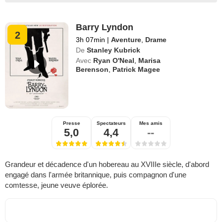
Barry Lyndon
2
3h 07min
|
Aventure
,
Drame
De
Stanley Kubrick
Avec
Ryan O'Neal
,
Marisa
Berenson
,
Patrick Magee
Presse
Spectateurs
Mes amis
5,0
4,4
--
Grandeur et décadence d'un hobereau au XVIIIe siècle, d'abord
engagé dans l'armée britannique, puis compagnon d'une
comtesse, jeune veuve éplorée.