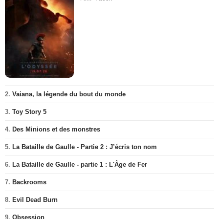
2.
Vaiana, la légende du bout du monde
3.
Toy Story 5
4.
Des Minions et des monstres
5.
La Bataille de Gaulle - Partie 2 : J’écris ton nom
6.
La Bataille de Gaulle - partie 1 : L'Âge de Fer
7.
Backrooms
8.
Evil Dead Burn
9.
Obsession