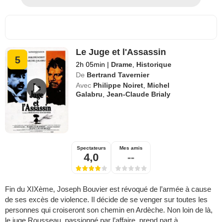
Le Juge et l'Assassin
5
2h 05min
|
Drame
,
Historique
De
Bertrand Tavernier
Avec
Philippe Noiret
,
Michel
Galabru
,
Jean-Claude Brialy
Spectateurs
Mes amis
4,0
--
Fin du XIXème, Joseph Bouvier est révoqué de l’armée à cause
de ses excès de violence. Il décide de se venger sur toutes les
personnes qui croiseront son chemin en Ardèche. Non loin de là,
le juge Rousseau, passionné par l’affaire, prend part à