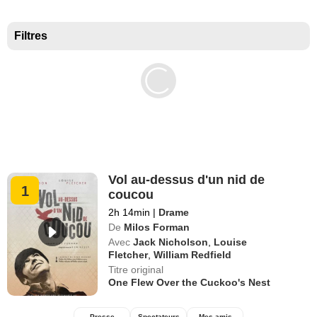
Meilleurs documentaires selon la presse
Filtres
Vol au-dessus d'un nid de
1
coucou
2h 14min
|
Drame
De
Milos Forman
Avec
Jack Nicholson
,
Louise
Fletcher
,
William Redfield
Titre original
One Flew Over the Cuckoo's Nest
Presse
Spectateurs
Mes amis