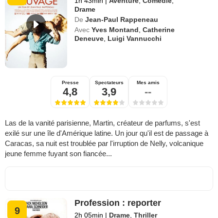
1h 43min
|
Aventure
,
Comédie
,
Drame
De
Jean-Paul Rappeneau
Avec
Yves Montand
,
Catherine
Deneuve
,
Luigi Vannucchi
Presse
Spectateurs
Mes amis
4,8
3,9
--
Las de la vanité parisienne, Martin, créateur de parfums, s'est
exilé sur une île d'Amérique latine. Un jour qu'il est de passage à
Caracas, sa nuit est troublée par l'irruption de Nelly, volcanique
jeune femme fuyant son fiancée...
Profession : reporter
9
2h 05min
|
Drame
,
Thriller