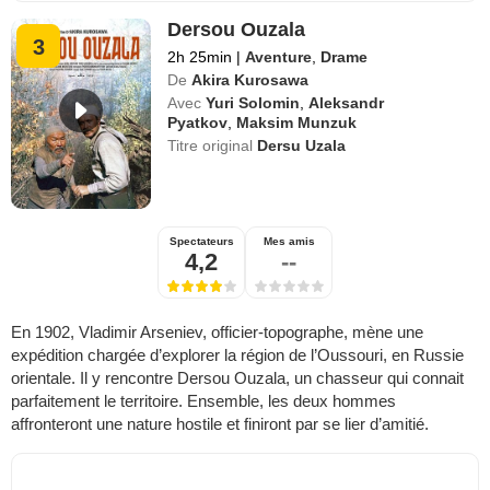
Dersou Ouzala
3
2h 25min
|
Aventure
,
Drame
De
Akira Kurosawa
Avec
Yuri Solomin
,
Aleksandr
Pyatkov
,
Maksim Munzuk
Titre original
Dersu Uzala
Spectateurs
Mes amis
4,2
--
En 1902, Vladimir Arseniev, officier-topographe, mène une
expédition chargée d’explorer la région de l’Oussouri, en Russie
orientale. Il y rencontre Dersou Ouzala, un chasseur qui connait
parfaitement le territoire. Ensemble, les deux hommes
affronteront une nature hostile et finiront par se lier d’amitié.