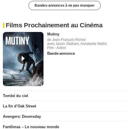
Bandes-annonces à ne pas manquer
Films Prochainement au Cinéma
Mutiny
de Jean-François Richet
avec Jason Statham, Annabelle Wallis
Film - Action
Bande-annonce
Tombé du ciel
La fin d’Oak Street
Avengers: Doomsday
Fantômas – Le nouveau monde