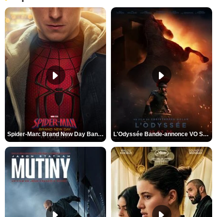
Spider-Man: Brand New Day Bande-annonce VO STFR
L'Odyssée Bande-annonce VO STFR