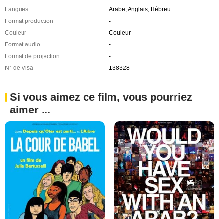
Langues
Arabe, Anglais, Hébreu
Format production
-
Couleur
Couleur
Format audio
-
Format de projection
-
N° de Visa
138328
Si vous aimez ce film, vous pourriez
aimer ...