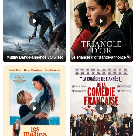
Mutiny Bande-annonce VO STFR
Le Triangle d'or Bande-annonce VF