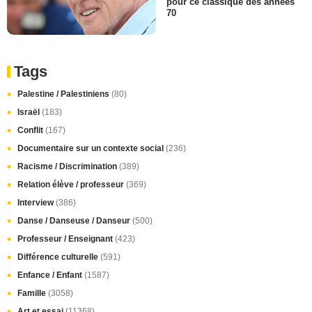
pour ce classique des années
70
Tags
Palestine / Palestiniens
(80)
Israël
(183)
Conflit
(167)
Documentaire sur un contexte social
(236)
Racisme / Discrimination
(389)
Relation élève / professeur
(369)
Interview
(386)
Danse / Danseuse / Danseur
(500)
Professeur / Enseignant
(423)
Différence culturelle
(591)
Enfance / Enfant
(1587)
Famille
(3058)
Art et essai
(11368)