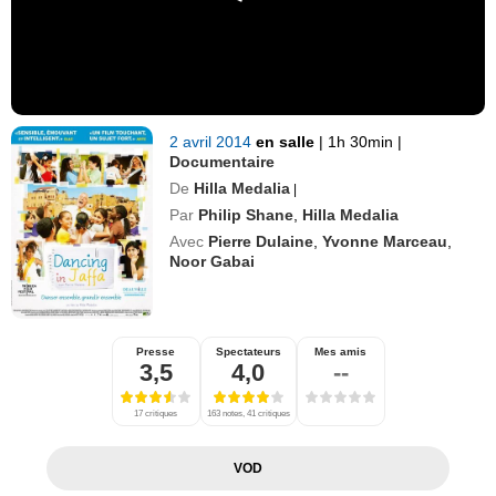
2 avril 2014
en salle
|
1h 30min
|
Documentaire
De
Hilla Medalia
|
Par
Philip Shane
,
Hilla Medalia
Avec
Pierre Dulaine
,
Yvonne Marceau
,
Noor Gabai
Presse
Spectateurs
Mes amis
3,5
4,0
--
17 critiques
163 notes, 41 critiques
VOD