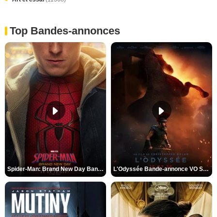
Top Bandes-annonces
Spider-Man: Brand New Day Bande-annonce VO STFR
L'Odyssée Bande-annonce VO STFR