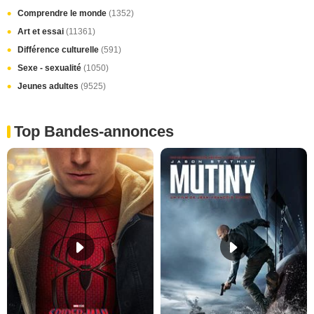
Comprendre le monde
(1352)
Art et essai
(11361)
Différence culturelle
(591)
Sexe - sexualité
(1050)
Jeunes adultes
(9525)
Top Bandes-annonces