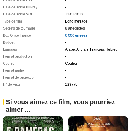
Date de sortie DVD
-
Date de sortie Blu-ray
-
Date de sortie VOD
12/01/2013
Type de film
Long métrage
Secrets de tournage
8 anecdotes
Box Office France
6 000 entrées
Budget
-
Langues
Arabe, Anglais, Français, Hébreu
Format production
-
Couleur
Couleur
Format audio
-
Format de projection
-
N° de Visa
128779
Si vous aimez ce film, vous pourriez
aimer ...