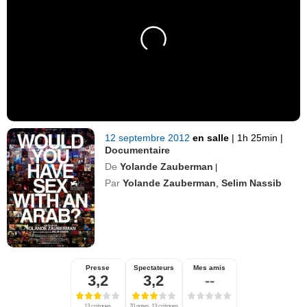
12 septembre 2012
en salle
|
1h 25min
|
Documentaire
De
Yolande Zauberman
|
Par
Yolande Zauberman
,
Selim Nassib
Presse
Spectateurs
Mes amis
3,2
3,2
--
13 critiques
70 notes, 13 critiques