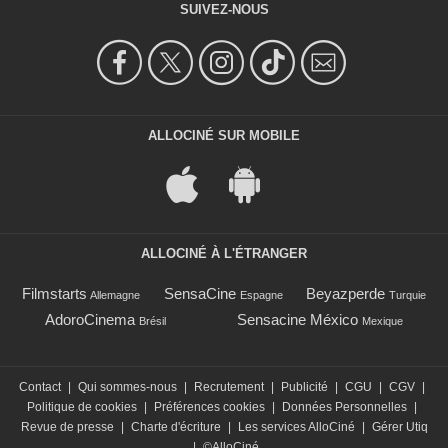
SUIVEZ-NOUS
ALLOCINÉ SUR MOBILE
ALLOCINÉ À L'ÉTRANGER
Filmstarts
SensaCine
Beyazperde
Allemagne
Espagne
Turquie
AdoroCinema
Sensacine México
Brésil
Mexique
Contact
|
Qui sommes-nous
|
Recrutement
|
Publicité
|
CGU
|
CGV
|
Politique de cookies
|
Préférences cookies
|
Données Personnelles
|
Revue de presse
|
Charte d'écriture
|
Les services AlloCiné
|
Gérer Utiq
|
©AlloCiné