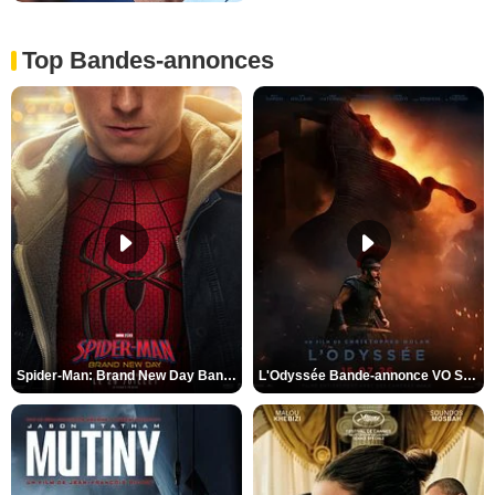
Top Bandes-annonces
Spider-Man: Brand New Day Bande-annonce VO STFR
L'Odyssée Bande-annonce VO STFR