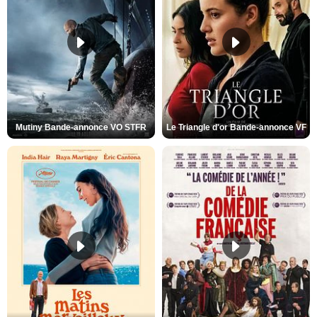
Mutiny Bande-annonce VO STFR
Le Triangle d'or Bande-annonce VF