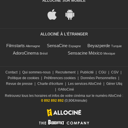
ALLOCINÉ SUR MOBILE
ALLOCINÉ À L'ÉTRANGER
Filmstarts
SensaCine
Beyazperde
Allemagne
Espagne
Turquie
AdoroCinema
Sensacine México
Brésil
Mexique
Contact
|
Qui sommes-nous
|
Recrutement
|
Publicité
|
CGU
|
CGV
|
Politique de cookies
|
Préférences cookies
|
Données Personnelles
|
Revue de presse
|
Charte d'écriture
|
Les services AlloCiné
|
Gérer Utiq
|
©AlloCiné
Retrouvez tous les horaires et infos de votre cinéma sur le numéro AlloCiné :
0 892 892 892
(0,90€/minute)