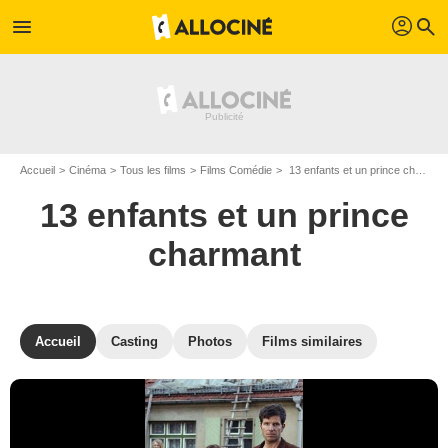
profil
menu
search
Accueil
Cinéma
Tous les films
Films Comédie
13 enfants et un prince charmant de Josh Broecker
13 enfants et un prince
charmant
Accueil
Casting
Photos
Films similaires