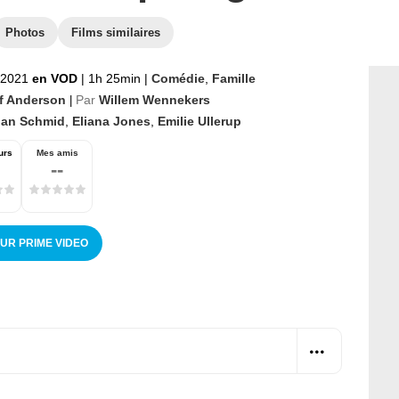
Photos
Films similaires
t 2021
en VOD
|
1h 25min
|
Comédie
,
Famille
f Anderson
Par
Willem Wennekers
|
lan Schmid
,
Eliana Jones
,
Emilie Ullerup
urs
Mes amis
--
SUR PRIME VIDEO