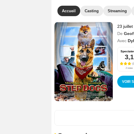
Accueil
Casting
Streaming
23 juille
De
Geof
Avec
Dy
Spectate
3,1
2 notes
VOIR 