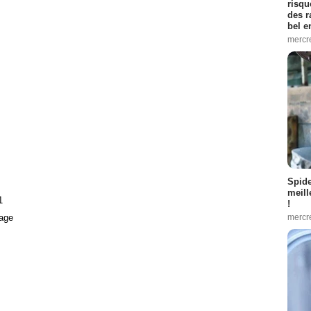
risqu
des r
bel 
mercr
Spid
meill
1
!
age
mercr