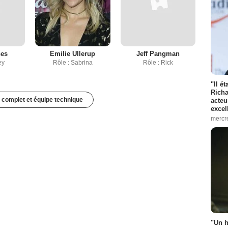
nes
Emilie Ullerup
Jeff Pangman
ey
Rôle : Sabrina
Rôle : Rick
"Il é
Richa
 complet et équipe technique
acteu
excel
mercr
"Un h