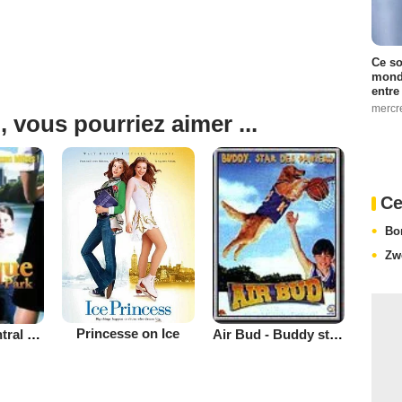
Ce so
monde
entre
mercr
, vous pourriez aimer ...
Ce
Bo
Zw
Princesse on Ice
Panique à Central Park
Air Bud - Buddy star des paniers