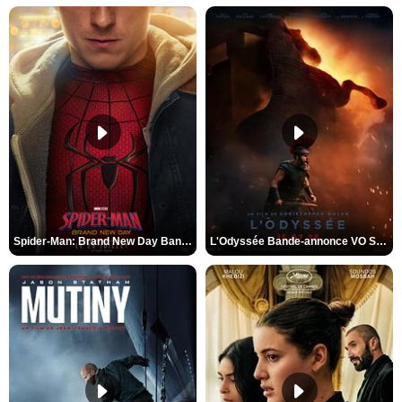
Spider-Man: Brand New Day Bande-annonce VO STFR
L'Odyssée Bande-annonce VO STFR