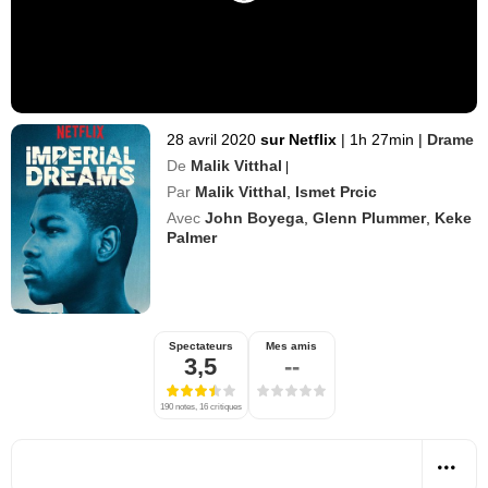
28 avril 2020
sur Netflix
|
1h 27min
|
Drame
De
Malik Vitthal
|
Par
Malik Vitthal
,
Ismet Prcic
Avec
John Boyega
,
Glenn Plummer
,
Keke
Palmer
Spectateurs
Mes amis
3,5
--
190 notes, 16 critiques