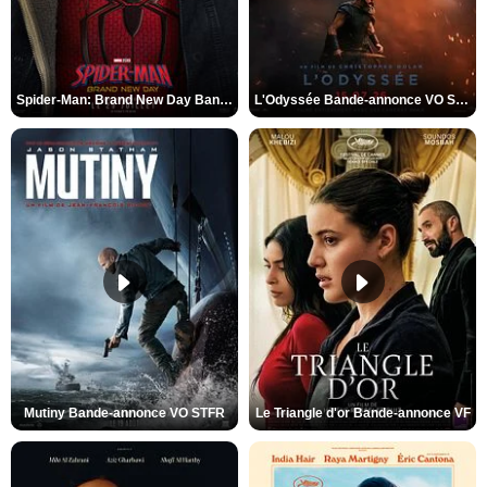
Spider-Man: Brand New Day Bande-annonce VO STFR
L'Odyssée Bande-annonce VO STFR
Mutiny Bande-annonce VO STFR
Le Triangle d'or Bande-annonce VF