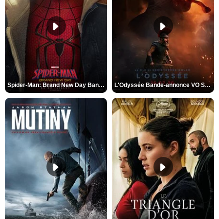
Spider-Man: Brand New Day Bande-annonce VO STFR
L'Odyssée Bande-annonce VO STFR