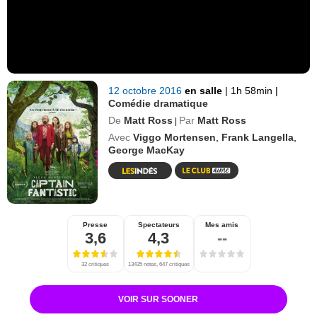
12 octobre 2016
en salle
|
1h 58min
|
Comédie dramatique
De
Matt Ross
Par
Matt Ross
|
Avec
Viggo Mortensen
,
Frank Langella
,
George MacKay
Presse
Spectateurs
Mes amis
3,6
4,3
--
32 critiques
13435 notes, 647 critiques
VOIR SUR SOONER