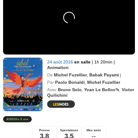
24 août 2016
en salle
|
1h 20min
|
Animation
De
Michel Fuzellier
,
Babak Payami
|
Par
Paolo Bonaldi
,
Michel Fuzellier
Avec
Bruno Solo
,
Yvan Le Bolloc'h
,
Victor
Quilichini
Dès 8 ans
Presse
Spectateurs
Mes amis
3,8
3,5
--