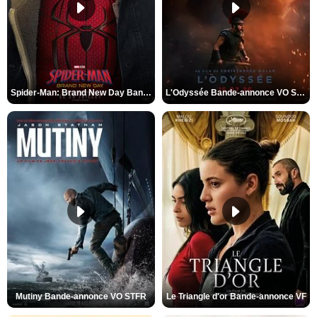
Spider-Man: Brand New Day Bande-annonce VO STFR
L'Odyssée Bande-annonce VO STFR
Mutiny Bande-annonce VO STFR
Le Triangle d'or Bande-annonce VF