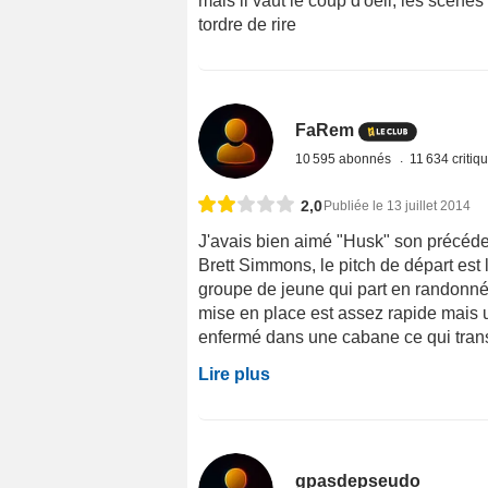
mais il vaut le coup d'oeil, les scènes
tordre de rire
FaRem
10 595 abonnés
11 634 critiq
2,0
Publiée le 13 juillet 2014
J'avais bien aimé "Husk" son précéden
Brett Simmons, le pitch de départ est
groupe de jeune qui part en randonnée
mise en place est assez rapide mais 
enfermé dans une cabane ce qui trans
Lire plus
gpasdepseudo