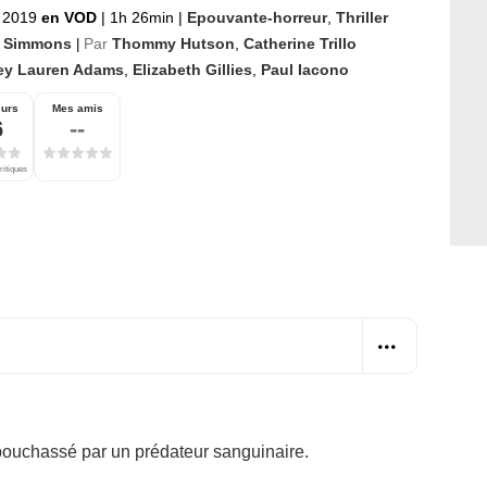
r 2019
en VOD
|
1h 26min
|
Epouvante-horreur
,
Thriller
t Simmons
Par
Thommy Hutson
,
Catherine Trillo
|
ey Lauren Adams
,
Elizabeth Gillies
,
Paul Iacono
eurs
Mes amis
6
--
ritiques
pouchassé par un prédateur sanguinaire.