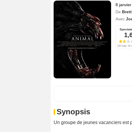
8 janvie
De
Bret
Avec
Jo
Spectat
1,
126 notes, 16 c
Synopsis
Un groupe de jeunes vacanciers est 