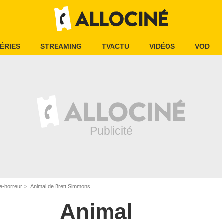
ÉRIES
STREAMING
TVACTU
VIDÉOS
VOD
e-horreur
Animal de Brett Simmons
Animal