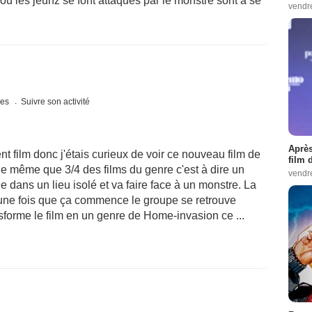
 où les jeunz se font attaqués par le monstre sont à se
vendr
ues
Suivre son activité
Après
t film donc j'étais curieux de voir ce nouveau film de
film 
 le même que 3/4 des films du genre c'est à dire un
vendr
 dans un lieu isolé et va faire face à un monstre. La
une fois que ça commence le groupe se retrouve
forme le film en un genre de Home-invasion ce ...