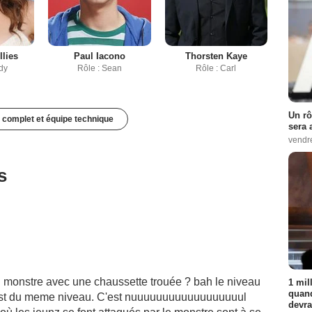
llies
Paul Iacono
Thorsten Kaye
dy
Rôle : Sean
Rôle : Carl
Un rô
 complet et équipe technique
sera 
vendr
s
u monstre avec une chaussette trouée ? bah le niveau
1 mil
quand
 est du meme niveau. C'est nuuuuuuuuuuuuuuuuuul
devra