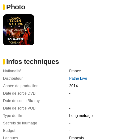
Photo
Infos techniques
Nationalité
France
Distributeur
Pathé Live
Année de production
2014
Date de sortie DVD
-
Date de sortie Blu-ray
-
Date de sortie VOD
-
Type de film
Long métrage
Secrets de tournage
-
Budget
-
Langues
Français