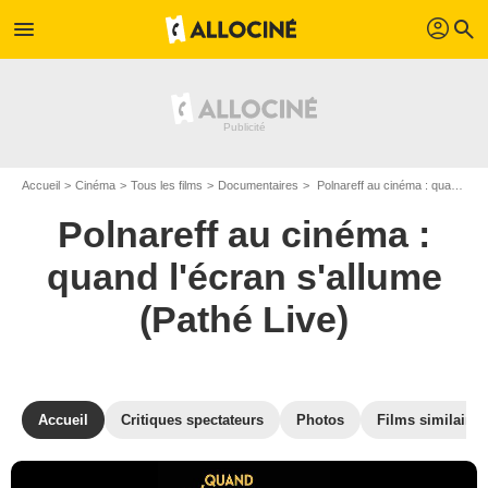
profil
menu
search
Accueil
Cinéma
Tous les films
Documentaires
Polnareff au cinéma : quand l'écran s'allume (Pathé Live) de Fabrice Laffont
Polnareff au cinéma :
quand l'écran s'allume
(Pathé Live)
Accueil
Critiques spectateurs
Photos
Films similaires