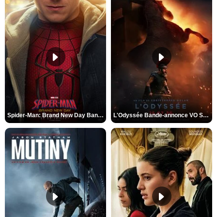
Spider-Man: Brand New Day Bande-annonce VO STFR
L'Odyssée Bande-annonce VO STFR