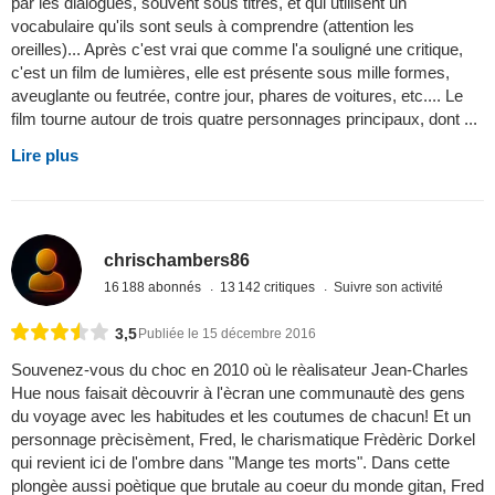
par les dialogues, souvent sous titrés, et qui utilisent un
vocabulaire qu'ils sont seuls à comprendre (attention les
oreilles)... Après c'est vrai que comme l'a souligné une critique,
c'est un film de lumières, elle est présente sous mille formes,
aveuglante ou feutrée, contre jour, phares de voitures, etc.... Le
film tourne autour de trois quatre personnages principaux, dont ...
Lire plus
chrischambers86
16 188 abonnés
13 142 critiques
Suivre son activité
3,5
Publiée le 15 décembre 2016
Souvenez-vous du choc en 2010 où le rèalisateur Jean-Charles
Hue nous faisait dècouvrir à l'ècran une communautè des gens
du voyage avec les habitudes et les coutumes de chacun! Et un
personnage prècisèment, Fred, le charismatique Frèdèric Dorkel
qui revient ici de l'ombre dans "Mange tes morts". Dans cette
plongèe aussi poètique que brutale au coeur du monde gitan, Fred