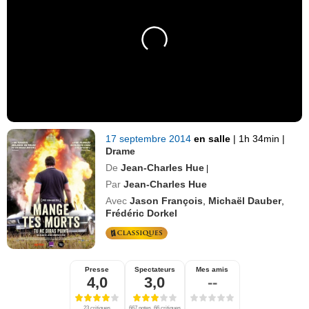
17 septembre 2014
en salle
|
1h 34min
|
Drame
De
Jean-Charles Hue
|
Par
Jean-Charles Hue
Avec
Jason François
,
Michaël Dauber
,
Frédéric Dorkel
Presse
Spectateurs
Mes amis
4,0
3,0
--
23 critiques
667 notes, 66 critiques