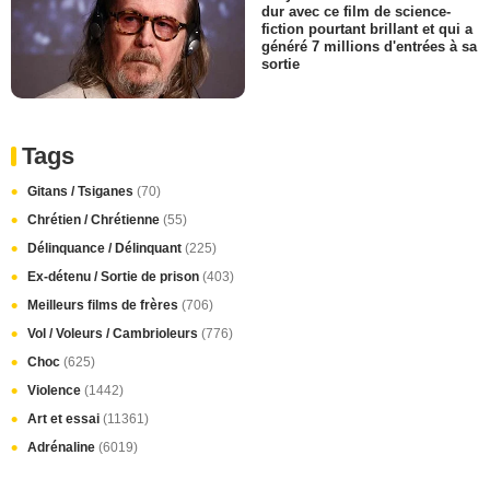
dur avec ce film de science-
fiction pourtant brillant et qui a
généré 7 millions d'entrées à sa
sortie
Tags
Gitans / Tsiganes
(70)
Chrétien / Chrétienne
(55)
Délinquance / Délinquant
(225)
Ex-détenu / Sortie de prison
(403)
Meilleurs films de frères
(706)
Vol / Voleurs / Cambrioleurs
(776)
Choc
(625)
Violence
(1442)
Art et essai
(11361)
Adrénaline
(6019)