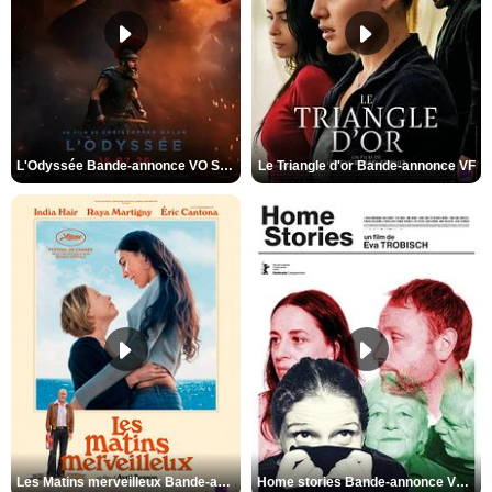
L'Odyssée Bande-annonce VO STFR
Le Triangle d'or Bande-annonce VF
Les Matins merveilleux Bande-annonce VF
Home stories Bande-annonce VO STFR