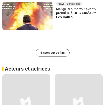
News - Sorties ciné
Mange tes morts : avant-
première à UGC Ciné-Cité
Les Halles
6 news sur ce film
Acteurs et actrices