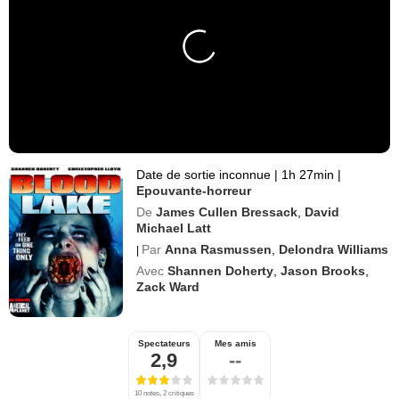
Date de sortie inconnue
|
1h 27min
|
Epouvante-horreur
De
James Cullen Bressack
,
David
Michael Latt
Par
Anna Rasmussen
,
Delondra Williams
|
Avec
Shannen Doherty
,
Jason Brooks
,
Zack Ward
Spectateurs
Mes amis
2,9
--
10 notes, 2 critiques