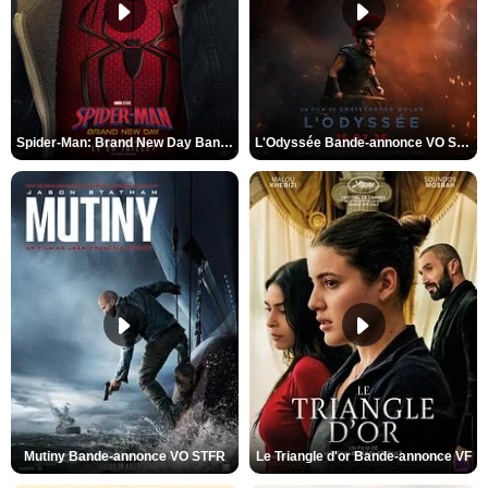
Spider-Man: Brand New Day Bande-annonce VO STFR
L'Odyssée Bande-annonce VO STFR
Mutiny Bande-annonce VO STFR
Le Triangle d'or Bande-annonce VF